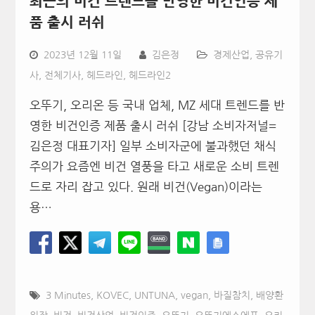
최근의 비건 트렌드를 반영한 비건인증 제
품 출시 러쉬
2023년 12월 11일
김은정
경제산업
,
공유기
사
,
전체기사
,
헤드라인
,
헤드라인2
오뚜기, 오리온 등 국내 업체, MZ 세대 트렌드를 반
영한 비건인증 제품 출시 러쉬 [강남 소비자저널=
김은정 대표기자] 일부 소비자군에 불과했던 채식
주의가 요즘엔 비건 열풍을 타고 새로운 소비 트렌
드로 자리 잡고 있다. 원래 비건(Vegan)이라는
용…
3 Minutes
,
KOVEC
,
UNTUNA
,
vegan
,
바질참치
,
배양환