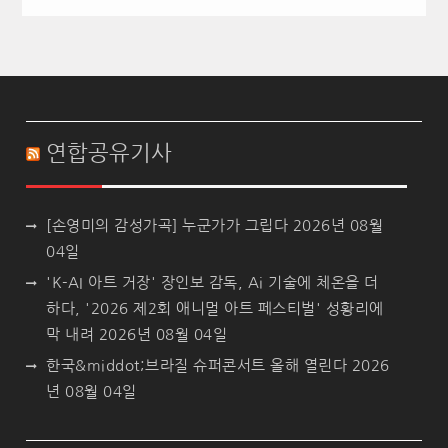
연합공유기사
[손영미의 감성가곡] 누군가가 그립다
2026년 08월
04일
'K-AI 아트 거장' 장인보 감독, Ai 기술에 체온을 더
하다, '2026 제2회 애니멀 아트 페스티벌' 성황리에
막 내려
2026년 08월 04일
한국&middot;브라질 슈퍼콘서트 올해 열린다
2026
년 08월 04일