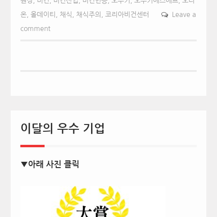
원장
,
비건
,
비건산업
,
비건인증
,
오뚜기
,
오뚜기에스에프
,
오리
온
,
올데이티
,
채식
,
채식주의
,
코리아비건센터
Leave a
comment
이달의 우수 기업
▼아래 사진 클릭