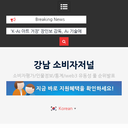
Breaking News
 부
‘K-AI 아트 거장’ 장인보 감독, Ai 기술에
한국·브라질 슈퍼콘서
이
체온을 더하다, ‘2026 제2회 애니멀 아트
페스티벌’ 성황리에 막 내려
Skip
to
강남 소비자저널
content
소비자평가/인물정보/통계/web3 유동성 풀 순위발표
Korean
▼