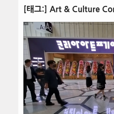
[태그:]
Art & Culture Co