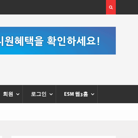
[정봉수 칼럼] 약정휴가의 종류와 운영방법
회원
로그인
ESM 웹3홈