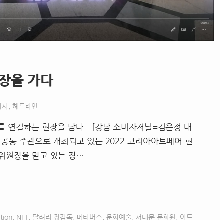
현장을 가다
기사
,
헤드라인
T를 연결하는 현장을 담다 – [강남 소비자저널=김은정 대
공동 주관으로 개최되고 있는 2022 코리아아트페어 현
위원장을 맡고 있는 장…
tion
,
NFT
,
달려라 장감독
,
메타버스
,
문화예술
,
서대문 문화원
,
아트