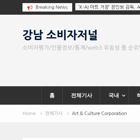
I와 청문회: 진실을 부르는 힘은 고성
Breaking News
‘K-AI 아트 거장’ 장인보 감독,
문이다.
‘2026 제2회 애니멀 아트 페스
Skip
to
강남 소비자저널
content
소비자평가/인물정보/통계/web3 유동성 풀 순
홈
전체기사
국내
Home
전체기사
Art & Culture Corporation