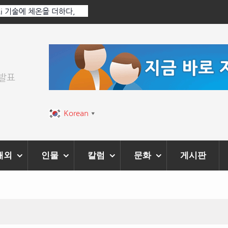
 Ai 기술에 체온을 더하다,
한국·브라질 슈퍼콘서트 올해 열린다
티벌’ 성황리에 막 내려
위발표
Korean
▼
해외
인물
칼럼
문화
게시판