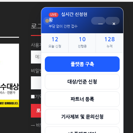
실시간 신청현
LIVE
황
─
×
로그인
부담 없이 간편 접수
12
10
128
사용자명 또는 이메일 주소
오늘 신청
진행중
누적
플랫폼 구축
비밀번호
대상/인준 신청
기억하기
파트너 등록
로그인
기사제보 및 문의신청
→ 비밀번호를 잊으셨나요?