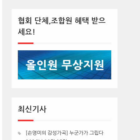
협회 단체,조합원 혜택 받으
세요!
최신기사
[손영미의 감성가곡] 누군가가 그립다