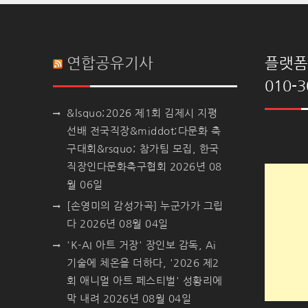
연합공유기사
플랫폼 
010-3
&lsquo;2026 제1회 김제시 지평
선배 전국직장&middot;다문화 축
구대회&rsquo; 참가팀 모집, 한국
직장인다문화축구협회
2026년 08
월 06일
[손영미의 감성가곡] 누군가가 그립
다
2026년 08월 04일
'K-AI 아트 거장' 장인보 감독, Ai
기술에 체온을 더하다, '2026 제2
회 애니멀 아트 페스티벌' 성황리에
막 내려
2026년 08월 04일