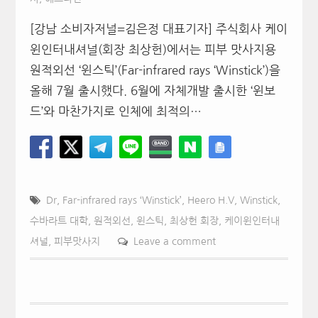
[강남 소비자저널=김은정 대표기자] 주식회사 케이
윈인터내셔널(회장 최상헌)에서는 피부 맛사지용
원적외선 ‘윈스틱’(Far-infrared rays ‘Winstick’)을
올해 7월 출시했다. 6월에 자체개발 출시한 ‘윈보
드’와 마찬가지로 인체에 최적의…
Dr
,
Far-infrared rays ‘Winstick’
,
Heero H.V
,
Winstick
,
수바라트 대학
,
원적외선
,
윈스틱
,
최상헌 회장
,
케이윈인터내
셔널
,
피부맛사지
Leave a comment