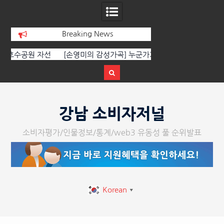
Breaking News
선
[손영미의 감성가곡] 누군가가 그립다
[인인칼럼 유준형] AI
달
르는 힘은 고성이 아
다
Skip
to
강남 소비자저널
content
소비자평가/인물정보/통계/web3 유동성 풀 순위발표
Korean
▼