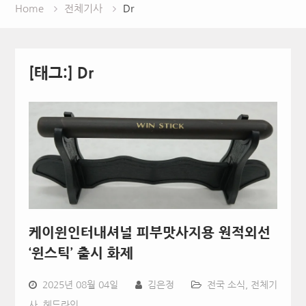
Home
전체기사
Dr
[태그:]
Dr
케이윈인터내셔널 피부맛사지용 원적외선
‘윈스틱’ 출시 화제
2025년 08월 04일
김은정
전국 소식
,
전체기
사
,
헤드라인