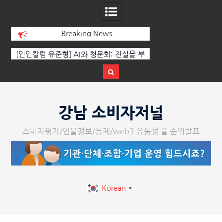
Breaking News
 부
‘K-AI 아트 거장’ 장인보 감독, Ai 기술에
한국·브라질 슈퍼콘서
이
체온을 더하다, ‘2026 제2회 애니멀 아트
페스티벌’ 성황리에 막 내려
Skip
to
강남 소비자저널
content
소비자평가/인물정보/통계/web3 유동성 풀 순위발표
Korean
▼