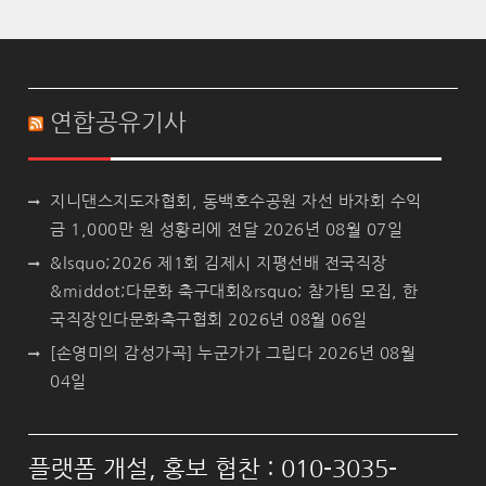
연합공유기사
지니댄스지도자협회, 동백호수공원 자선 바자회 수익
금 1,000만 원 성황리에 전달
2026년 08월 07일
&lsquo;2026 제1회 김제시 지평선배 전국직장
&middot;다문화 축구대회&rsquo; 참가팀 모집, 한
국직장인다문화축구협회
2026년 08월 06일
[손영미의 감성가곡] 누군가가 그립다
2026년 08월
04일
플랫폼 개설, 홍보 협찬 : 010-3035-