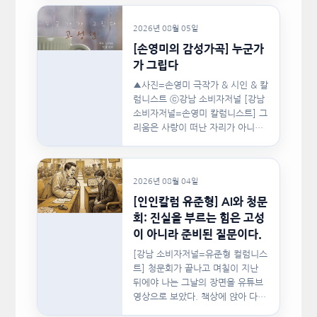
지난…
2026년 08월 05일
[손영미의 감성가곡] 누군가
가 그립다
▲사진=손영미 극작가 & 시인 & 칼
럼니스트 ⓒ강남 소비자저널 [강남
소비자저널=손영미 칼럼니스트] 그
리움은 사랑이 떠난 자리가 아니라,
사랑이 머물렀던…
2026년 08월 04일
[인인칼럼 유준형] AI와 청문
회: 진실을 부르는 힘은 고성
이 아니라 준비된 질문이다.
[강남 소비자저널=유준형 컬럼니스
트] 청문회가 끝나고 며칠이 지난
뒤에야 나는 그날의 장면을 유튜브
영상으로 보았다. 책상에 앉아 다른
문서를…