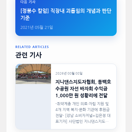
다음 기사
[정봉수 칼럼] 직장내 괴롭힘의 개념과 판단
기준
2021년 05월 21일
RELATED ARTICLES
관련 기사
2026년 08월 08일
지니댄스지도자협회, 동백호
수공원 자선 바자회 수익금
1,000만 원 성황리에 전달
-취약계층 개인 의료·자립 지원 및
4개 지역 복지·문화 기관에 후원금
전달- [강남 소비자저널=김은정 대
표기자] 사단법인 지니댄스지도자
협회(이하 지니댄스지도자협회)가