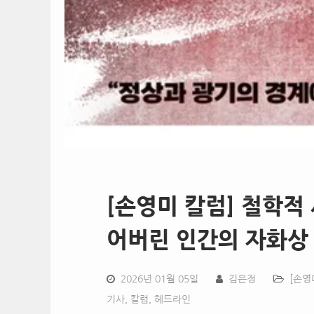
[손영미 칼럼] 철학적 
어버린 인간의 자화상
2026년 01월 05일
김은정
[손영
기사
,
칼럼
,
헤드라인