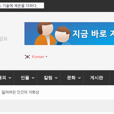
 Ai 기술에 체온을 더하다,
한국·브라질 슈퍼콘서트 올해 열린다
티벌’ 성황리에 막 내려
위발표
Korean
▼
해외
인물
칼럼
문화
게시판
대, 잃어버린 인간의 자화상