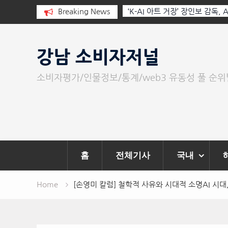
I와 청문회: 진실을 부르는 힘은 고성
Breaking News
‘K-AI 아트 거장’ 장인보 감독,
문이다.
‘2026 제2회 애니멀 아트 페스
Skip
to
강남 소비자저널
content
소비자평가/인물정보/통계/web3 유동성 풀 순
홈
전체기사
국내
Home
[손영미 칼럼] 철학적 사유와 시대적 소명AI 시