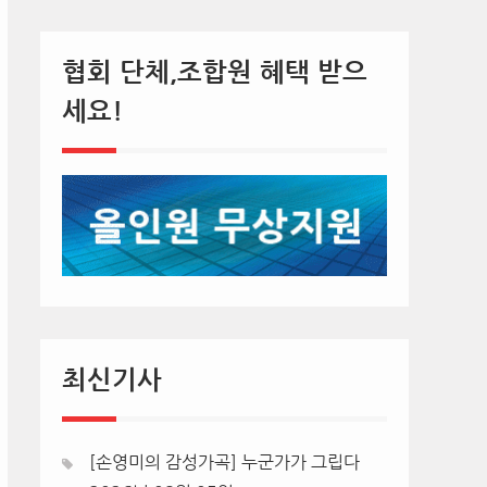
협회 단체,조합원 혜택 받으
세요!
최신기사
[손영미의 감성가곡] 누군가가 그립다