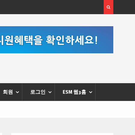
[정봉수 칼럼] 약정휴가의 종류와 운영방법
회원
로그인
ESM 웹3홈