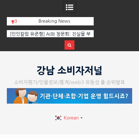
Breaking News
 부
‘K-AI 아트 거장’ 장인보 감독, Ai 기술에
한국·브라질 슈퍼콘서
이
체온을 더하다, ‘2026 제2회 애니멀 아트
페스티벌’ 성황리에 막 내려
Skip
to
강남 소비자저널
content
소비자평가/인물정보/통계/web3 유동성 풀 순위발표
Korean
▼