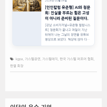
2026년 08월 04일
[인인칼럼 유준형] AI와 청문
회: 진실을 부르는 힘은 고성
이 아니라 준비된 질문이다.
[강남 소비자저널=유준형 컬럼니스
트] 청문회가 끝나고 며칠이 지난
뒤에야 나는 그날의 장면을 유튜브
영상으로 보았다. 책상에 앉아 다른
문서를…
kgpa
,
가스펠공연
,
가스펠매직
,
한국 가스펠 퍼포머 협회
,
한열 회장