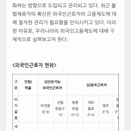
화하는 방향으로 도입되고 관리되고 있다. 최근 불
법체류자의 확산은 외국인근로자의 고용제도에 대
해 철저한 관리가 필요함을 인식시키고 있다. 이러
한 이유로, 우리나라의 외국인고용제도에 대해 구
체적으로 살펴보고자 한다.
<
외국인근로자
현황
>
구
인원/
(i)
단순기능
(ii)
동포근로자
분
비율
외국인근로자
비
방문
선원
방문
재외
자
비전문
영주
동거
취업 E-
취업
동포
(
종
(E-9)
(F-5)
(F1,기
10
(H-2)
(F-4)
류
타)
세