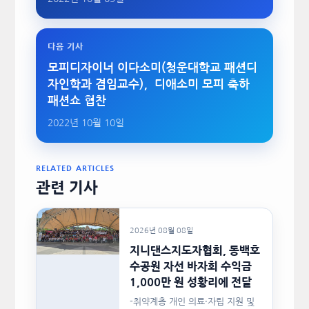
다음 기사
모피디자이너 이다소미(청운대학교 패션디
자인학과 겸임교수)，디애소미 모피 축하
패션쇼 협찬
2022년 10월 10일
RELATED ARTICLES
관련 기사
2026년 08월 08일
지니댄스지도자협회, 동백호
수공원 자선 바자회 수익금
1,000만 원 성황리에 전달
-취약계층 개인 의료·자립 지원 및