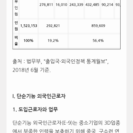
부
276,811
16,010
243,339
432,485
90,214
93,571
인
원
인
1,523,153
292,821
859,609
4
원
비
100%
19.2%
56.4%
율
출처 : 법무부, “출입국·외국인정책 통계월보”,
2018년 6월 기준.
I.
단순기능 외국인근로자
1.
도입근로자와 업무
단순기능 외국인근로자(E-9)는 중소기업의 3D업종
에서 부족한 인력을 보충하기 위해 중국, 구소련 연