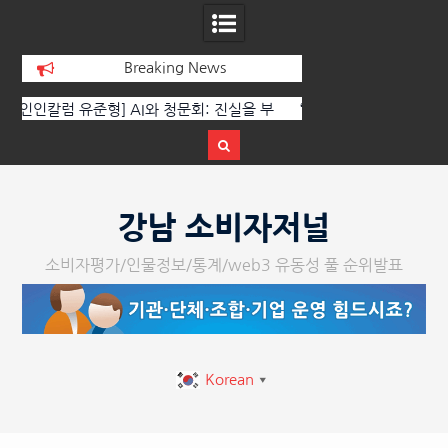
Breaking News
 부
‘K-AI 아트 거장’ 장인보 감독, Ai 기술에
한국·브라질 슈퍼콘서
이
체온을 더하다, ‘2026 제2회 애니멀 아트
페스티벌’ 성황리에 막 내려
Skip
to
강남 소비자저널
content
소비자평가/인물정보/통계/web3 유동성 풀 순위발표
Korean
▼