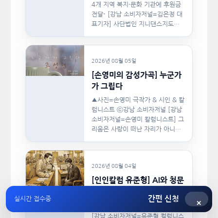
4개 지역 복지·문화 기관에 후원금
전달- [강남 소비자저널=김은정 대
표기자] 사단법인 지니댄스지도자
협회(이하 지니댄스지도자협회)가
지난…
2026년 08월 05일
[손영미의 감성가곡] 누군가
가 그립다
▲사진=손영미 극작가 & 시인 & 칼
럼니스트 ⓒ강남 소비자저널 [강남
소비자저널=손영미 칼럼니스트] 그
리움은 사랑이 떠난 자리가 아니라,
사랑이 머물렀던…
2026년 08월 04일
[인인칼럼 유준형] AI와 청문
회: 진실을 부르는 힘은 고성
간편 신청
실시간 접수중
이 아니라 준비된 질문이다.
×
[강남 소비자저널=유준형 컬럼니스