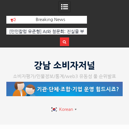
Breaking News
 진실을 부
‘K-AI 아트 거장’ 장인보 감독, Ai 기술에
한국·브라질 
된 질문이
체온을 더하다, ‘2026 제2회 애니멀 아트
페스티벌’ 성황리에 막 내려
Skip
to
강남 소비자저널
content
소비자평가/인물정보/통계/web3 유동성 풀 순위발표
Korean
▼