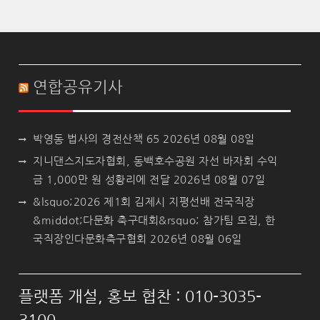
연합공유기사
박영동 법사의 경전산책 65
2026년 08월 08일
지니댄스지도자협회, 동백호수공원 자선 바자회 수익
금 1,000만 원 성황리에 전달
2026년 08월 07일
&lsquo;2026 제1회 김제시 지평선배 전국직장
&middot;다문화 축구대회&rsquo; 참가팀 모집, 한
국직장인다문화축구협회
2026년 08월 06일
플랫폼 개설, 홍보 협찬 : 010-3035-