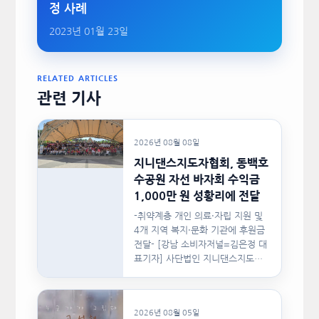
정 사례
2023년 01월 23일
RELATED ARTICLES
관련 기사
2026년 08월 08일
지니댄스지도자협회, 동백호
수공원 자선 바자회 수익금
1,000만 원 성황리에 전달
-취약계층 개인 의료·자립 지원 및
4개 지역 복지·문화 기관에 후원금
전달- [강남 소비자저널=김은정 대
표기자] 사단법인 지니댄스지도자
협회(이하 지니댄스지도자협회)가
지난…
2026년 08월 05일