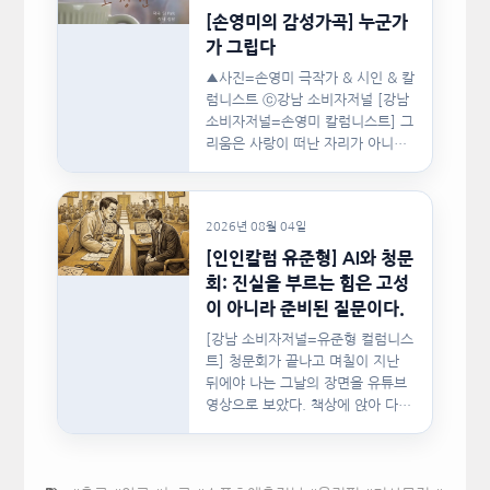
[손영미의 감성가곡] 누군가
가 그립다
▲사진=손영미 극작가 & 시인 & 칼
럼니스트 ⓒ강남 소비자저널 [강남
소비자저널=손영미 칼럼니스트] 그
리움은 사랑이 떠난 자리가 아니라,
사랑이 머물렀던…
2026년 08월 04일
[인인칼럼 유준형] AI와 청문
회: 진실을 부르는 힘은 고성
이 아니라 준비된 질문이다.
[강남 소비자저널=유준형 컬럼니스
트] 청문회가 끝나고 며칠이 지난
뒤에야 나는 그날의 장면을 유튜브
영상으로 보았다. 책상에 앉아 다른
문서를…