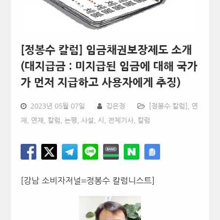
[정봉수 칼럼] 임금채권보장제도 소개
(대지급금 : 미지급된 임금에 대해 국가
가 먼저 지급하고 사용자에게 추징)
2023년 05월 07일
김은정
[정봉수 칼럼]
,
연
재
,
연재, 칼럼, 논평, 사설, 시
,
전체기사
,
칼럼
[강남 소비자저널=정봉수 칼럼니스트]