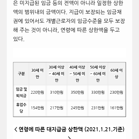
은 미지급된 임금 등의 전액이 아니라 일정한 상한
액의 범위내의 금액이다. 지급이 보장되는 임금채
권에 있어서도 개별근로자의 임금수준을 모두 보장
해 주는 것이 아니라, 연령에 따른 상한액을 두고
있다.
30
세 이상
40
세 이상
50
세 이상
30
세 미
60
세 이
구분
~ 40
세 미
~ 50
세 미
~ 60
세 미
만
상
만
만
만
임금 및
220
만원
310
만원
350
만원
330
만원
230
만원
퇴직금
휴업수
154
만원
217
만원
245
만원
231
만원
161
만원
당
<
연령에 따른 대지급금 상한액 (2021.1.21.기준)
>