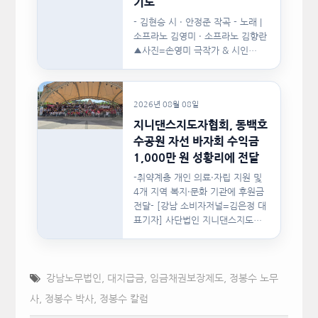
기도
- 김현승 시 · 안정준 작곡 - 노래 |
소프라노 김영미 · 소프라노 김향란
▲사진=손영미 극작가 & 시인…
2026년 08월 08일
지니댄스지도자협회, 동백호
수공원 자선 바자회 수익금
1,000만 원 성황리에 전달
-취약계층 개인 의료·자립 지원 및
4개 지역 복지·문화 기관에 후원금
전달- [강남 소비자저널=김은정 대
표기자] 사단법인 지니댄스지도자
협회(이하 지니댄스지도자협회)가
지난…
강남노무법인
,
대지급금
,
임금채권보장제도
,
정봉수 노무
사
,
정봉수 박사
,
정봉수 칼럼