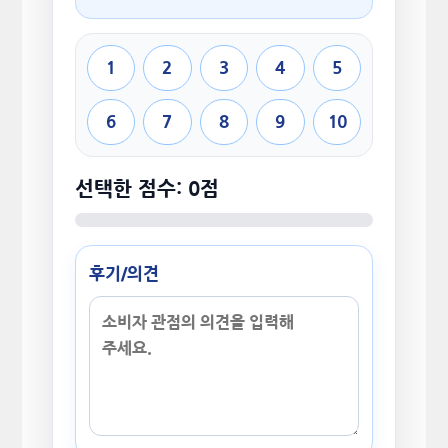
1
2
3
4
5
6
7
8
9
10
선택한 점수: 0점
후기/의견