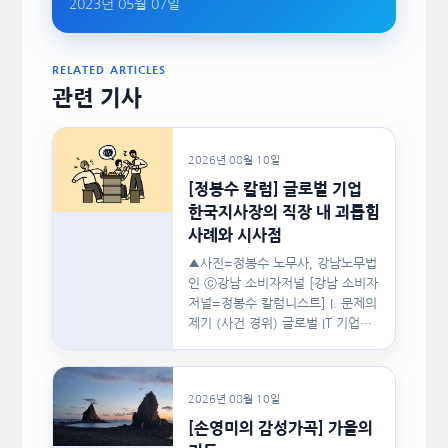
2023년 05월 07일
RELATED ARTICLES
관련 기사
2026년 08월 10일
[정봉수 칼럼] 글로벌 기업
한국지사장의 직장 내 괴롭힘
사례와 시사점
▲사진=정봉수 노무사, 강남노무법
인 ⓒ강남 소비자저널 [강남 소비자
저널=정봉수 칼럼니스트] I. 문제의
제기 (사건 경위) 글로벌 IT 기업의
한국지사장은 2024년…
2026년 08월 10일
[손영미의 감성가곡] 가을의