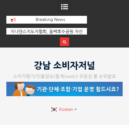
Breaking News
선
[손영미의 감성가곡] 누군가가 그립다
[인인칼럼 유준형] AI
달
르는 힘은 고성이 아
다
Skip
to
강남 소비자저널
content
소비자평가/인물정보/통계/web3 유동성 풀 순위발표
Korean
▼