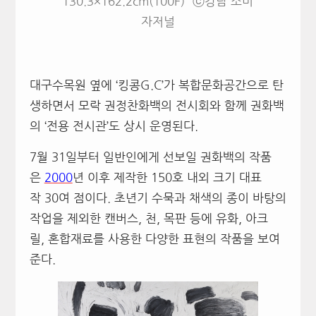
130.3×162.2cm(100F)” ⓒ강남 소비
자저널
대구수목원 옆에 ‘킹콩G.C’가 복합문화공간으로 탄
생하면서 모락 권정찬화백의 전시회와 함께 권화백
의 ‘전용 전시관’도 상시 운영된다.
7월 31일부터 일반인에게 선보일 권화백의 작품
은
2000
년 이후 제작한 150호 내외 크기 대표
작 30여 점이다. 초년기 수묵과 채색의 종이 바탕의
작업을 제외한 캔버스, 천, 목판 등에 유화, 아크
릴, 혼합재료를 사용한 다양한 표현의 작품을 보여
준다.