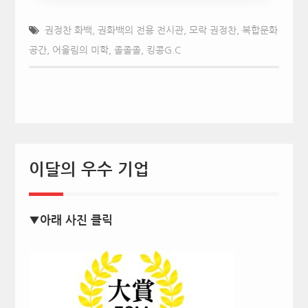
권정찬 화백
,
권화백의 전용 전시관
,
모락 권정찬
,
복합문화
공간
,
어울림의 미학
,
졸졸졸
,
킹콩G.C
이달의 우수 기업
▼아래 사진 클릭