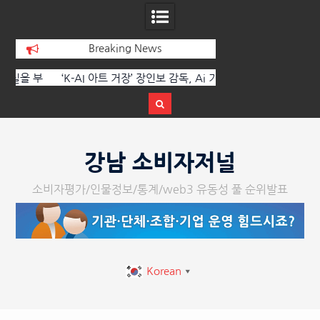
Breaking News
 부
‘K-AI 아트 거장’ 장인보 감독, Ai 기술에
한국·브라질 슈퍼콘서
이
체온을 더하다, ‘2026 제2회 애니멀 아트
페스티벌’ 성황리에 막 내려
Skip
to
강남 소비자저널
content
소비자평가/인물정보/통계/web3 유동성 풀 순위발표
Korean
▼