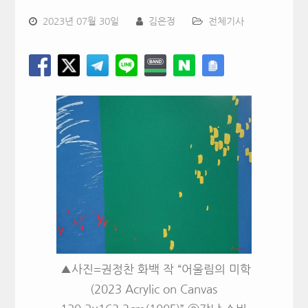
2023년 07월 30일
김은정
전체기사
▲사진=권정찬 화백 작 “어울림의 미학
(2023 Acrylic on Canvas