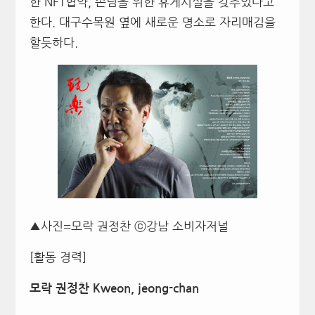
한 NFT협약, 손님을 위한 휴게시설을 갖추었다고
한다. 대구수목원 옆에 새로운 명소로 자리매김을
할듯하다.
▲사진=모락 권정찬 ⓒ강남 소비자저널
[활동 경력]
모락 권정찬 Kweon, jeong-chan