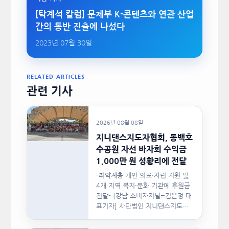
[탁계석 칼럼] 문체부 K-콘텐츠와 연관 산업
간의 동반 진출에 나섰다
2023년 07월 30일
RELATED ARTICLES
관련 기사
2026년 08월 08일
지니댄스지도자협회, 동백호
수공원 자선 바자회 수익금
1,000만 원 성황리에 전달
-취약계층 개인 의료·자립 지원 및
4개 지역 복지·문화 기관에 후원금
전달- [강남 소비자저널=김은정 대
표기자] 사단법인 지니댄스지도자
협회(이하 지니댄스지도자협회)가
지난…