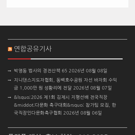
연합공유기사
박영동 법사의 경전산책 65
2026년 08월 08일
지니댄스지도자협회, 동백호수공원 자선 바자회 수익
금 1,000만 원 성황리에 전달
2026년 08월 07일
&lsquo;2026 제1회 김제시 지평선배 전국직장
&middot;다문화 축구대회&rsquo; 참가팀 모집, 한
국직장인다문화축구협회
2026년 08월 06일