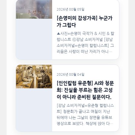
2026년 08월 05일
[손영미의 감성가곡] 누군가
가 그립다
▲사진=손영미 극작가 & 시인 & 칼
럼니스트 ⓒ강남 소비자저널 [강남
소비자저널=손영미 칼럼니스트] 그
리움은 사랑이 떠난 자리가 아니라,
사랑이 머물렀던…
2026년 08월 04일
[인인칼럼 유준형] AI와 청문
회: 진실을 부르는 힘은 고성
이 아니라 준비된 질문이다.
[강남 소비자저널=유준형 컬럼니스
트] 청문회가 끝나고 며칠이 지난
뒤에야 나는 그날의 장면을 유튜브
영상으로 보았다. 책상에 앉아 다른
문서를…