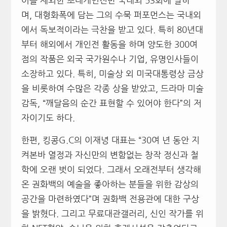
어를 제외한 초대개인전만 국내외 53회에 달하
며, 대형화폭에 담는 그의 수묵 퍼포먼스는 국내외
에서 독보적이라는 극찬을 받고 있다. 특히 80년대
부터 해외에서 개인전 활동을 하며 양도한 300여
점의 작품은 외국 국가원수나 기업, 유명인사들이
소장하고 있다. 특히, 미술상 외 미국대통령상 금상
을 비롯하여 수많은 각종 상을 받았고, 드라마 미술
감독, “깨달음의 순간 표현할 수 있어야 한다”의 저
자이기도 하다.
한편, 킹콩G.C의 이재녕 대표는 “30여 년 동안 지
켜본바 열정과 자신만의 변함없는 창작 정신과 철
학에 오랜 벗이 되었다. 그래서 오래전부터 생각해
온 권화백의 예술을 좋아하는 분들을 위한 감상의
공간을 마련하였다”며 권화백 전용관에 대한 구상
을 밝혔다. 그리고 무료대관갤러리, 신인 작가를 위