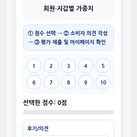
회원·지갑별 가중치
① 점수 선택 → ② 소비자 의견 작성
→ ③ 평가 제출 및 마이페이지 확인
1
2
3
4
5
6
7
8
9
10
선택한 점수: 0점
후기/의견