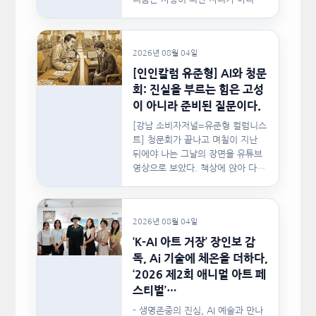
사랑이 머물렀던…
2026년 08월 04일
[인인칼럼 유준형] AI와 청문
회: 진실을 부르는 힘은 고성
이 아니라 준비된 질문이다.
[강남 소비자저널=유준형 컬럼니스
트] 청문회가 끝나고 며칠이 지난
뒤에야 나는 그날의 장면을 유튜브
영상으로 보았다. 책상에 앉아 다른
문서를…
2026년 08월 04일
‘K-AI 아트 거장’ 장인보 감
독, Ai 기술에 체온을 더하다,
‘2026 제2회 애니멀 아트 페
스티벌’…
- 생명존중의 진심, AI 예술과 만나