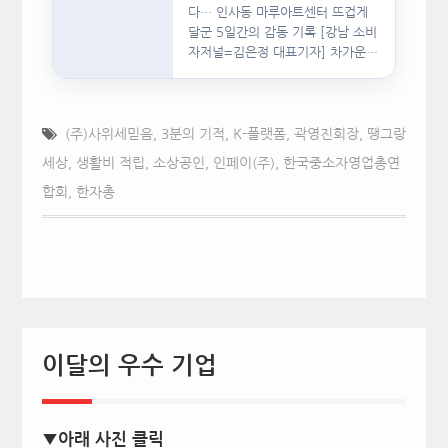
다… 인사동 마루아트센터 뜨겁게
달군 5일간의 감동 기록 [강남 소비
자저널=김은정 대표기자] 차가운
인공지능(AI)…
(주)사위세믿음
,
3분의 기적
,
K-플랫폼
,
곽영진회장
,
땡그랑
세상
,
생활비 적립
,
소상공인
,
인페이(주)
,
한국중소자영업총연
합회
,
한자총
이달의 우수 기업
▼아래 사진 클릭