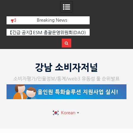
Breaking News
)
[인인칼럼 유준형] AI와 축구: 인공지능은
[손영미의 감성가곡]
전
패턴을 찾고, 감독은 승부를 건다
공
Skip
to
강남 소비자저널
content
소비자평가/인물정보/통계/web3 유동성 풀 순위발표
Korean
▼