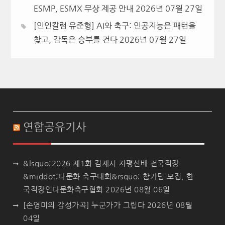
ESMP, ESMX 무상 제공 안내
2026년 07월 27일
[인인칼럼 유준형] AI와 축구: 인공지능은 패턴을
찾고, 감독은 승부를 건다
2026년 07월 27일
연합공유기사
&lsquo;2026 제1회 김제시 지평선배 전국직장
&middot;다문화 축구대회&rsquo; 참가팀 모집, 한
국직장인다문화축구협회
2026년 08월 06일
[손영미의 감성가곡] 누군가가 그립다
2026년 08월
04일