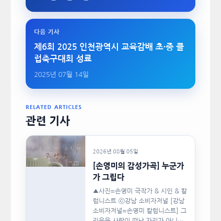
다음 기사
제6회 2025 인천광역시 교육감배 초·중 클
럽축구대회 성료
2025년 07월 14일
RELATED ARTICLES
관련 기사
2026년 08월 05일
[손영미의 감성가곡] 누군가
가 그립다
▲사진=손영미 극작가 & 시인 & 칼
럼니스트 ⓒ강남 소비자저널 [강남
소비자저널=손영미 칼럼니스트] 그
리움은 사랑이 떠난 자리가 아니라,