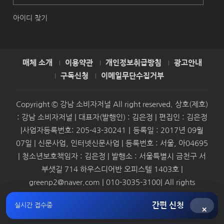
아이디 찾기
매체 소개
이용약관
개인정보취급방침
광고안내
구독신청
이메일무단수집거부
Copyright © 강남 소비자저널 All right reserved. 상호(제호)
: 강남 소비자저널 | 대표자(발행인) : 김은정 | 편집인 : 김은정
|사업자등록번호: 205-43-30241｜등록일 : 2017년 09월
07일 | 신문사업, 인터넷신문사업 | 등록번호 : 서울, 아04695
| 청소년보호책임자 : 김은정 | 발행소 : 서울특별시 금천구 서
부샛길 714 하우스디어반 오피스텔 1403호 |
greenp2@naver.com | 010-3035-3100| All rights
reserved.
간편 신청
실시간 접수중
×
Syndication by
SMBAforum & Presscoop