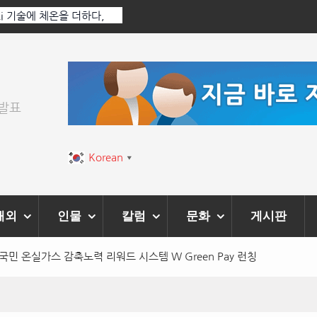
콘서트 올해 열린다
[정봉수 칼럼] 약정휴가의 
위발표
Korean
▼
해외
인물
칼럼
문화
게시판
민 온실가스 감축노력 리워드 시스템 W Green Pay 런칭