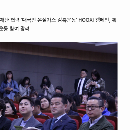
재단 협력
‘
대국민 온실가스 감축운동
‘ HOOXI
캠페인,
획
운동 참여 장려