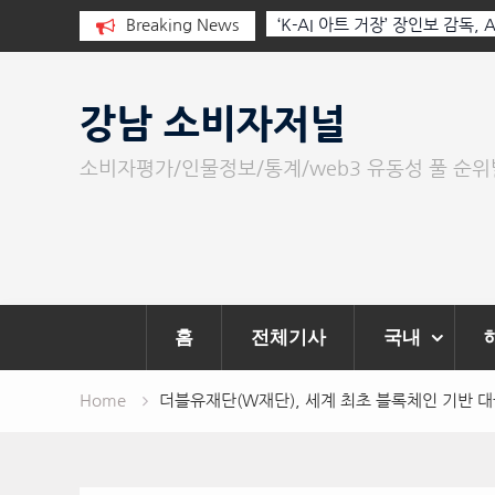
I 아트 거장’ 장인보 감독, Ai 기술에 체온을 더하다,
Breaking News
한국·브라질 슈퍼
26 제2회 애니멀 아트 페스티벌’ 성황리에 막 내려
Skip
to
강남 소비자저널
content
소비자평가/인물정보/통계/web3 유동성 풀 순
홈
전체기사
국내
Home
더블유재단(W재단), 세계 최초 블록체인 기반 대국