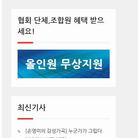
협회 단체,조합원 혜택 받으
세요!
최신기사
[손영미의 감성가곡] 누군가가 그립다