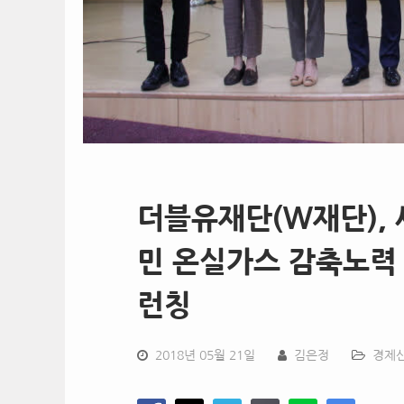
더블유재단(W재단), 
민 온실가스 감축노력 리
런칭
2018년 05월 21일
김은정
경제