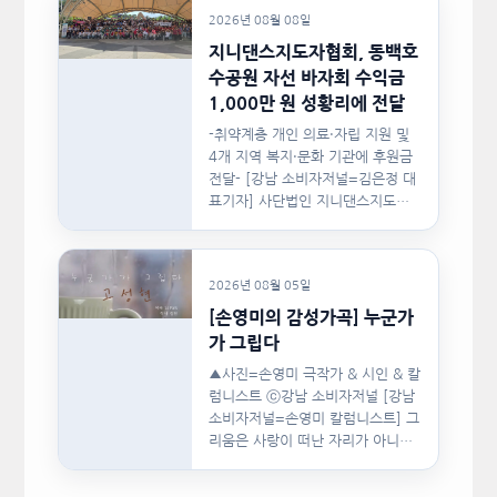
2026년 08월 08일
지니댄스지도자협회, 동백호
수공원 자선 바자회 수익금
1,000만 원 성황리에 전달
-취약계층 개인 의료·자립 지원 및
4개 지역 복지·문화 기관에 후원금
전달- [강남 소비자저널=김은정 대
표기자] 사단법인 지니댄스지도자
협회(이하 지니댄스지도자협회)가
지난…
2026년 08월 05일
[손영미의 감성가곡] 누군가
가 그립다
▲사진=손영미 극작가 & 시인 & 칼
럼니스트 ⓒ강남 소비자저널 [강남
소비자저널=손영미 칼럼니스트] 그
리움은 사랑이 떠난 자리가 아니라,
사랑이 머물렀던…