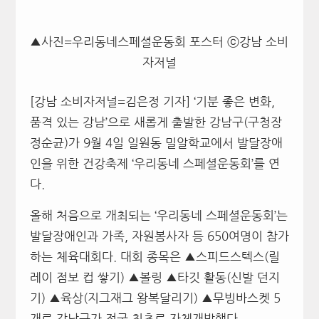
▲사진=우리동네스페셜운동회 포스터 ⓒ강남 소비
자저널
[강남 소비자저널=김은정 기자] ‘기분 좋은 변화,
품격 있는 강남’으로 새롭게 출발한 강남구(구청장
정순균)가 9월 4일 일원동 밀알학교에서 발달장애
인을 위한 건강축제 ‘우리동네 스페셜운동회’를 연
다.
올해 처음으로 개최되는 ‘우리동네 스페셜운동회’는
발달장애인과 가족, 자원봉사자 등 650여명이 참가
하는 체육대회다. 대회 종목은 ▲스피드스텍스(릴
레이 점보 컵 쌓기) ▲볼링 ▲타깃 활동(신발 던지
기) ▲육상(지그재그 왕복달리기) ▲무빙바스켓 5
개로 강남구가 전국 최초로 자체개발했다.