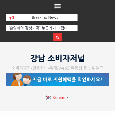
Breaking News
선
[손영미의 감성가곡] 누군가가 그립다
[인인칼럼 유준형] AI
달
르는 힘은 고성이 아
다
Skip
to
강남 소비자저널
content
소비자평가/인물정보/통계/web3 유동성 풀 순위발표
Korean
▼