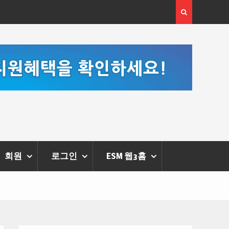
고성
‘K-AI 아트 거장’ 장인보 감독, Ai 기술에 체온을 더하다,
한국
‘2026 제2회 애니멀 아트 페스티벌’ 성황리에 막 내려
회원
로그인
ESM 웹3홈