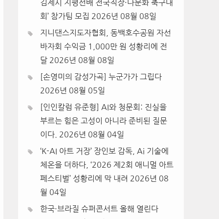
김제시 지평선배 전국직장·다문화 축구대
회’ 참가팀 모집
2026년 08월 08일
지니댄스지도자협회, 동백호수공원 자선
바자회 수익금 1,000만 원 성황리에 전
달
2026년 08월 08일
[손영미의 감성가곡] 누군가가 그립다
2026년 08월 05일
[인인칼럼 유준형] AI와 청문회: 진실을
부르는 힘은 고성이 아니라 준비된 질문
이다.
2026년 08월 04일
‘K-AI 아트 거장’ 장인보 감독, Ai 기술에
체온을 더하다, ‘2026 제2회 애니멀 아트
페스티벌’ 성황리에 막 내려
2026년 08
월 04일
한국·브라질 슈퍼콘서트 올해 열린다