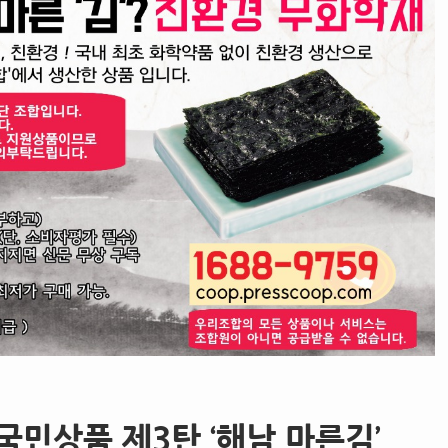
민상품 제3탄 ‘해남 마른김’