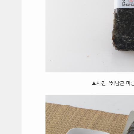
▲사진=’해남군 마른