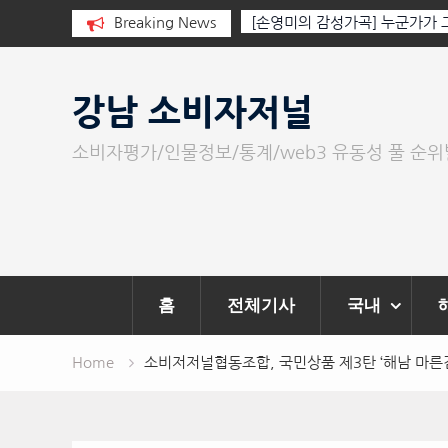
원 자선 바자회 수익금
Breaking News
[손영미의 감성가곡] 누군가가 그립다
Skip
to
강남 소비자저널
content
소비자평가/인물정보/통계/web3 유동성 풀 순
홈
전체기사
국내
Home
소비저저널협동조합, 국민상품 제3탄 ‘해남 마른김