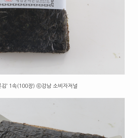
김’ 1속(100장) ⓒ강남 소비자저널