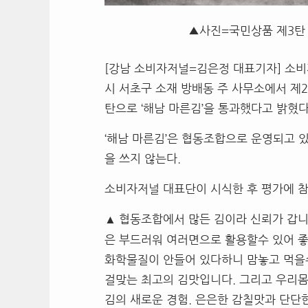
▲사진=국민상품 제3탄 
[강남 소비자저널=김은정 대표기자] 소비
시 서초구 소재 방배동 주 사무소에서 제
탄으로 ‘해남 마른김’을 통과했다고 밝혔다
‘해남 마른김’은 협동조합으로 운영되고 
을 쓰지 않는다.
소비자저널 대표단이 시식한 후 평가에 참
▲
협동조합에서 많든 김이라 신뢰가 갑니
은 부드러워 여러면으로 활용할수 있어 좋
화학물질이 안들어 있다하니 맘놓고 먹을
걸맞는 최고의 김맛입니다. 그리고 우리몸
김의 새로운 경험. 은은한 감칠맛과 단단한