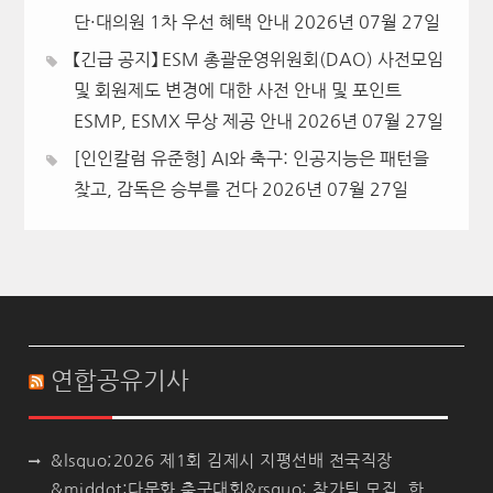
단·대의원 1차 우선 혜택 안내
2026년 07월 27일
【긴급 공지】 ESM 총괄운영위원회(DAO) 사전모임
및 회원제도 변경에 대한 사전 안내 및 포인트
ESMP, ESMX 무상 제공 안내
2026년 07월 27일
[인인칼럼 유준형] AI와 축구: 인공지능은 패턴을
찾고, 감독은 승부를 건다
2026년 07월 27일
연합공유기사
&lsquo;2026 제1회 김제시 지평선배 전국직장
&middot;다문화 축구대회&rsquo; 참가팀 모집, 한