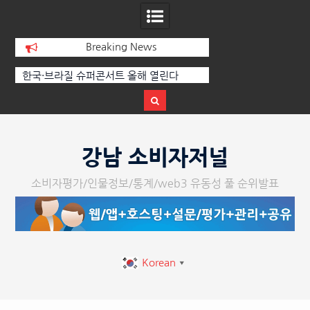
Breaking News
라질 슈퍼콘서트 올해 열린다
[정봉수 칼럼] 약정휴가의 종류와 
법
Skip
to
강남 소비자저널
content
소비자평가/인물정보/통계/web3 유동성 풀 순위발표
Korean
▼