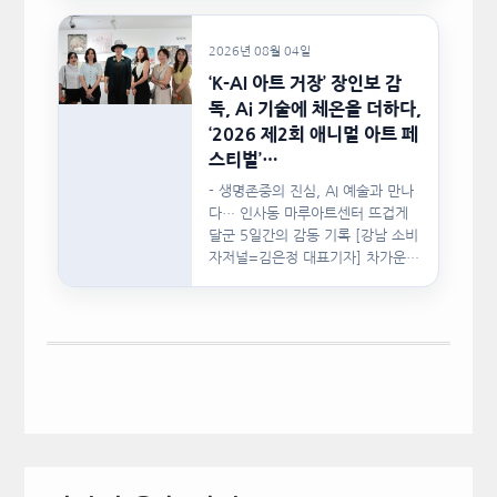
2026년 08월 04일
‘K-AI 아트 거장’ 장인보 감
독, Ai 기술에 체온을 더하다,
‘2026 제2회 애니멀 아트 페
스티벌’…
- 생명존중의 진심, AI 예술과 만나
다… 인사동 마루아트센터 뜨겁게
달군 5일간의 감동 기록 [강남 소비
자저널=김은정 대표기자] 차가운
인공지능(AI)…