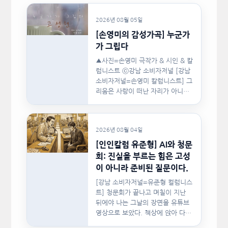
2026년 08월 05일
[손영미의 감성가곡] 누군가
가 그립다
▲사진=손영미 극작가 & 시인 & 칼
럼니스트 ⓒ강남 소비자저널 [강남
소비자저널=손영미 칼럼니스트] 그
리움은 사랑이 떠난 자리가 아니라,
사랑이 머물렀던…
2026년 08월 04일
[인인칼럼 유준형] AI와 청문
회: 진실을 부르는 힘은 고성
이 아니라 준비된 질문이다.
[강남 소비자저널=유준형 컬럼니스
트] 청문회가 끝나고 며칠이 지난
뒤에야 나는 그날의 장면을 유튜브
영상으로 보았다. 책상에 앉아 다른
문서를…