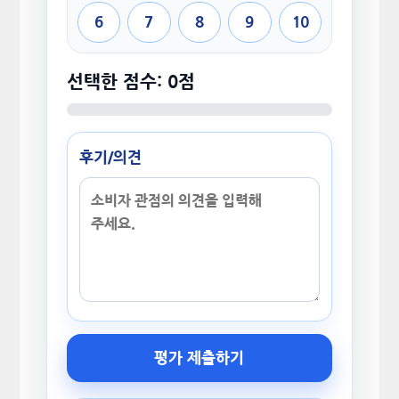
6
7
8
9
10
선택한 점수: 0점
후기/의견
평가 제출하기