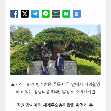
▲사진=50억 평가받은 주목 나무 앞에서 기념촬영
하고 있는 황정리총재(좌) ⓒ강남 소비자저널
취권 창시자인 세계무술총연합회 황정리 총