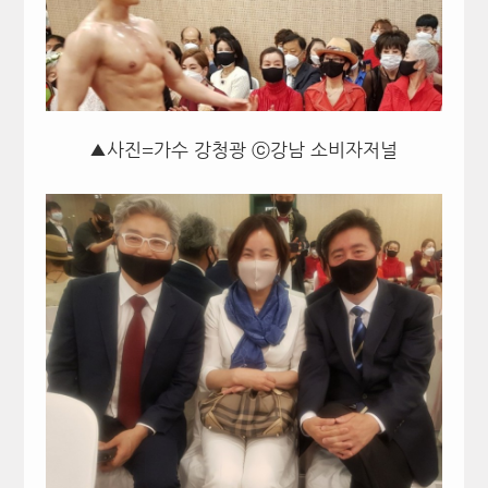
▲사진=가수 강청광 ⓒ강남 소비자저널