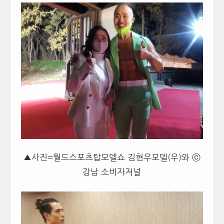
▲사진=월드스포츠탑모델쇼 김현우모델(우)와 ⓒ
강남 소비자저널