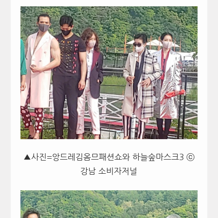
▲사진=앙드레김옴므패션쇼와 하늘숲마스크3 ⓒ
강남 소비자저널