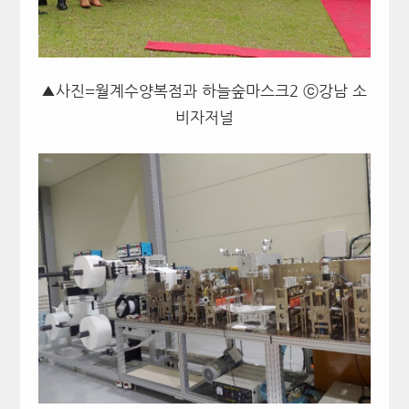
▲사진=월계수양복점과 하늘숲마스크2 ⓒ강남 소
비자저널