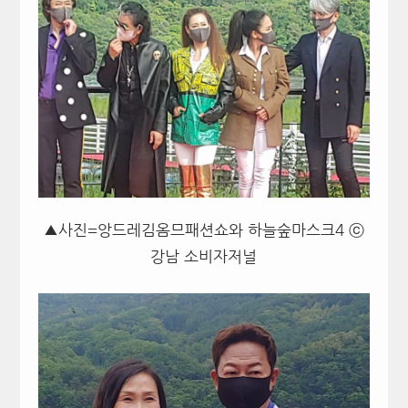
▲사진=앙드레김옴므패션쇼와 하늘숲마스크4 ⓒ
강남 소비자저널