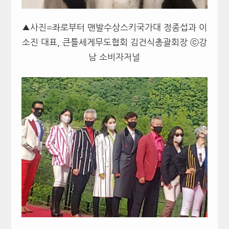
▲사진=좌로부터 맨발수상스키국가대 정종섭과 이
소진 대표, 큰틀세게무도협회 김건식총괄회장 ⓒ강
남 소비자저널