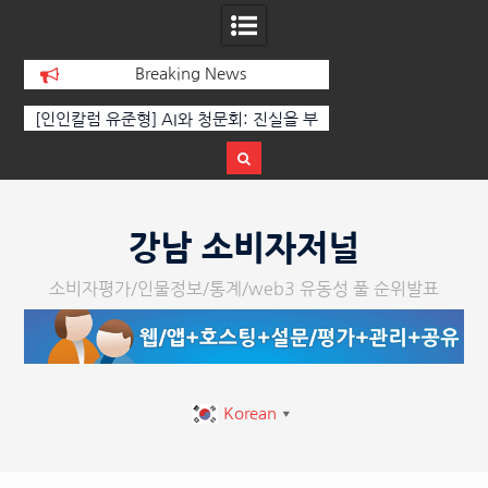
Breaking News
 부
‘K-AI 아트 거장’ 장인보 감독, Ai 기술에
한국·브라질 슈퍼콘서
이
체온을 더하다, ‘2026 제2회 애니멀 아트
페스티벌’ 성황리에 막 내려
Skip
to
강남 소비자저널
content
소비자평가/인물정보/통계/web3 유동성 풀 순위발표
Korean
▼