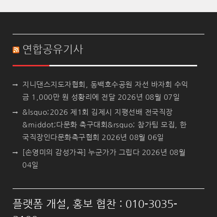
연합공유기사
지니댄스지도자협회, 동백호수공원 자선 바자회 수익
금 1,000만 원 성황리에 전달
2026년 08월 07일
&lsquo;2026 제1회 김제시 지평선배 전국직장
&middot;다문화 축구대회&rsquo; 참가팀 모집, 한
국직장인다문화축구협회
2026년 08월 06일
[손영미의 감성가곡] 누군가가 그립다
2026년 08월
04일
플랫폼 개설, 홍보 협찬 : 010-3035-