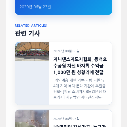
2020년 06월 23일
RELATED ARTICLES
관련 기사
2026년 08월 08일
지니댄스지도자협회, 동백호
수공원 자선 바자회 수익금
1,000만 원 성황리에 전달
-취약계층 개인 의료·자립 지원 및
4개 지역 복지·문화 기관에 후원금
전달- [강남 소비자저널=김은정 대
표기자] 사단법인 지니댄스지도자
협회(이하 지니댄스지도자협회)가
지난…
2026년 08월 05일
[손영미의 감성가곡] 누군가