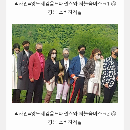
▲사진=앙드레김옴므패션쇼와 하늘숲마스크1 ⓒ
강남 소비자저널
▲사진=앙드레김옴므패션쇼와 하늘숲마스크2 ⓒ
강남 소비자저널