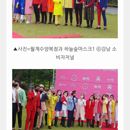
▲사진=월계수양복점과 하늘숲마스크1 ⓒ강남 소
비자저널