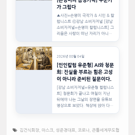
가 그립다
▲사진=손영미 극작가 & 시인 & 칼
럼니스트 ⓒ강남 소비자저널 [강남
소비자저널=손영미 칼럼니스트] 그
리움은 사랑이 떠난 자리가 아니라,
사랑이 머물렀던…
2026년 08월 04일
[인인칼럼 유준형] AI와 청문
회: 진실을 부르는 힘은 고성
이 아니라 준비된 질문이다.
[강남 소비자저널=유준형 컬럼니스
트] 청문회가 끝나고 며칠이 지난
뒤에야 나는 그날의 장면을 유튜브
영상으로 보았다. 책상에 앉아 다른
문서를…
김건식회장
,
마스크
,
성준경대표
,
코로나
,
큰틀세계무도협