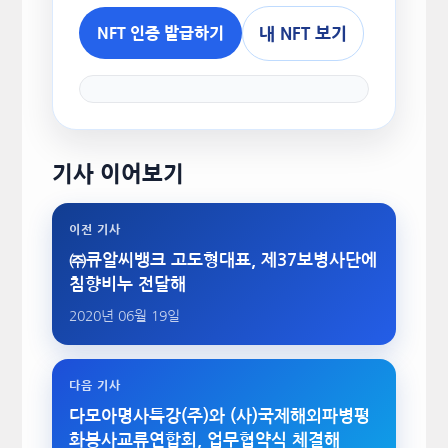
내 NFT 보기
NFT 인증 발급하기
기사 이어보기
이전 기사
㈜큐알씨뱅크 고도형대표, 제37보병사단에
침향비누 전달해
2020년 06월 19일
다음 기사
다모아명사특강(주)와 (사)국제해외파병평
화봉사교류연합회, 업무협약식 체결해