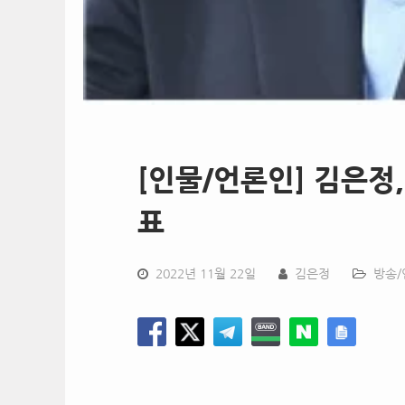
[인물/언론인] 김은정,
표
2022년 11월 22일
김은정
방송/