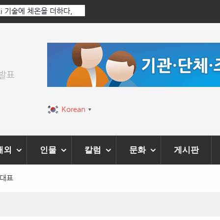
 Ai 기술에 체온을 더하다,
한국·브라질 슈퍼콘서트 올해 열린다
티벌’ 성황리에 막 내려
위발표
Korean
▼
해외
인물
칼럼
문화
게시판
 대표