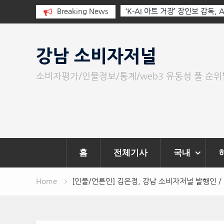
I와 청문회: 진실을 부르는 힘은 고성
Breaking News
‘K-AI 아트 거장’ 장인보 감독,
문이다.
‘2026 제2회 애니멀 아트 페스
Skip
to
강남 소비자저널
content
소비자평가/인물정보/통계/web3 유동성 풀 순
홈
전체기사
국내
Home
[인물/언론인] 김은정, 강남 소비자저널 발행인 /