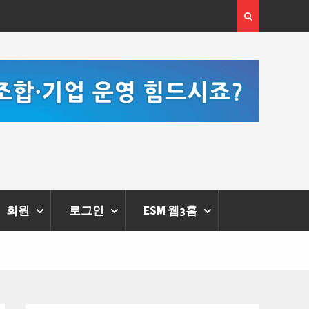
[정봉수 칼럼] 약정휴가의 종류와 운영방법
회원
로그인
ESM 웹3홈