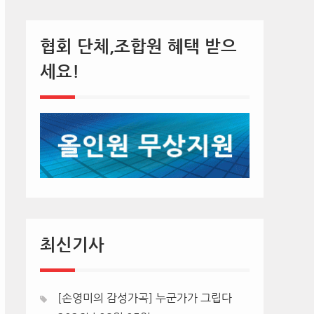
협회 단체,조합원 혜택 받으
세요!
최신기사
[손영미의 감성가곡] 누군가가 그립다