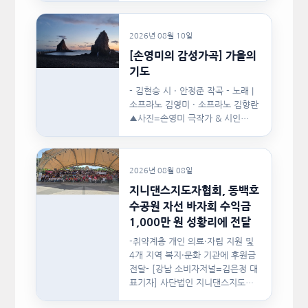
2026년 08월 10일
[손영미의 감성가곡] 가을의
기도
- 김현승 시 · 안정준 작곡 - 노래 |
소프라노 김영미 · 소프라노 김향란
▲사진=손영미 극작가 & 시인…
2026년 08월 08일
지니댄스지도자협회, 동백호
수공원 자선 바자회 수익금
1,000만 원 성황리에 전달
-취약계층 개인 의료·자립 지원 및
4개 지역 복지·문화 기관에 후원금
전달- [강남 소비자저널=김은정 대
표기자] 사단법인 지니댄스지도자
협회(이하 지니댄스지도자협회)가