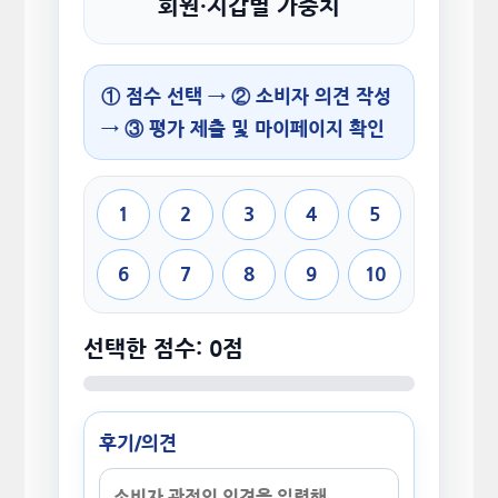
회원·지갑별 가중치
① 점수 선택 → ② 소비자 의견 작성
→ ③ 평가 제출 및 마이페이지 확인
1
2
3
4
5
6
7
8
9
10
선택한 점수: 0점
후기/의견