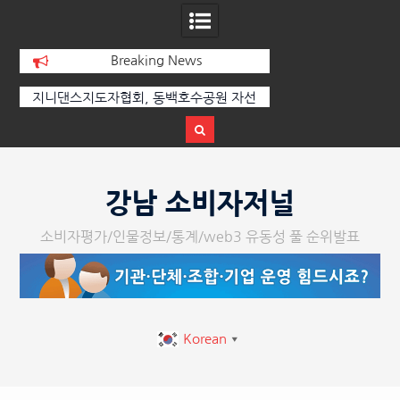
Breaking News
선
[손영미의 감성가곡] 누군가가 그립다
[인인칼럼 유준형] AI
달
르는 힘은 고성이 아
다
Skip
to
강남 소비자저널
content
소비자평가/인물정보/통계/web3 유동성 풀 순위발표
Korean
▼