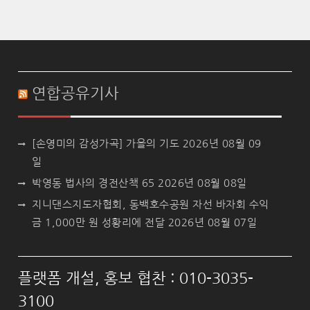
연합공유기사
[손영미의 감성가곡] 가을의 기도
2026년 08월 09
일
박영동 법사의 경전산책 65
2026년 08월 08일
지니댄스지도자협회, 동백호수공원 자선 바자회 수익
금 1,000만 원 성황리에 전달
2026년 08월 07일
플랫폼 개설, 홍보 협찬 : 010-3035-
3100