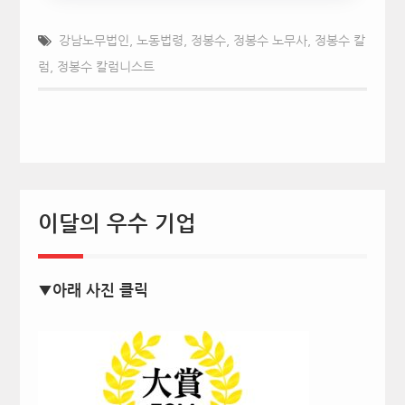
지난…
강남노무법인
,
노동법령
,
정봉수
,
정봉수 노무사
,
정봉수 칼
럼
,
정봉수 칼럼니스트
이달의 우수 기업
▼아래 사진 클릭