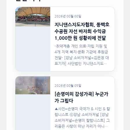
2026년 08월 08일
지니댄스지도자협회, 동백호
수공원 자선 바자회 수익금
1,000만 원 성황리에 전달
-취약계층 개인 의료·자립 지원 및
4개 지역 복지·문화 기관에 후원금
전달- [강남 소비자저널=김은정 대
표기자] 사단법인 지니댄스지도자
협회(이하 지니댄스지도자협회)가
지난…
2026년 08월 05일
[손영미의 감성가곡] 누군가
가 그립다
▲사진=손영미 극작가 & 시인 & 칼
럼니스트 ⓒ강남 소비자저널 [강남
소비자저널=손영미 칼럼니스트] 그
리움은 사랑이 떠난 자리가 아니라,