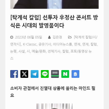
[탁계석 칼럼] 선투자 후정산 콘서트 방
식은 시대의 발명품이다
2023년 06월 05일
김은정
[탁계석 칼럼/시/
연작시]
,
K-Classic
,
공유기사
,
미디어뉴스룸
,
연재
,
연재, 칼럼,
논평, 사설, 시
,
예술/문화
,
전체기사
,
칼럼
,
포토/동영상 뉴
스
소비자 관점에서 진열대 상품에 올리는 마인드 필
요