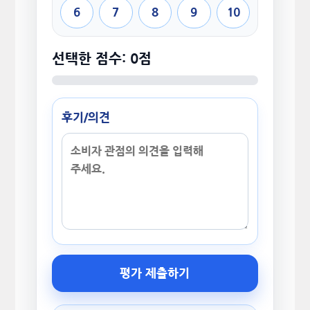
6
7
8
9
10
선택한 점수: 0점
후기/의견
평가 제출하기