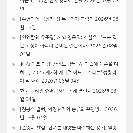
익금 1,000만 원 성황리에 전달
2026년 08월 08
일
[손영미의 감성가곡] 누군가가 그립다
2026년 08
월 05일
[인인칼럼 유준형] AI와 청문회: 진실을 부르는 힘
은 고성이 아니라 준비된 질문이다.
2026년 08월
04일
‘K-AI 아트 거장’ 장인보 감독, Ai 기술에 체온을 더
하다, ‘2026 제2회 애니멀 아트 페스티벌’ 성황리
에 막 내려
2026년 08월 04일
한국·브라질 슈퍼콘서트 올해 열린다
2026년 08
월 04일
[정봉수 칼럼] 약정휴가의 종류와 운영방법
2026
년 08월 04일
[손영미 칼럼] 한여름 태양을 마주하는 용기, 웰링