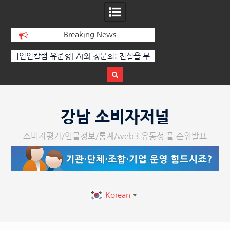
Breaking News
 부
‘K-AI 아트 거장’ 장인보 감독, Ai 기술에
한국·브라질 슈퍼콘서
이
체온을 더하다, ‘2026 제2회 애니멀 아트
페스티벌’ 성황리에 막 내려
Skip
to
강남 소비자저널
content
소비자평가/인물정보/통계/web3 유동성 풀 순위발표
Korean
▼