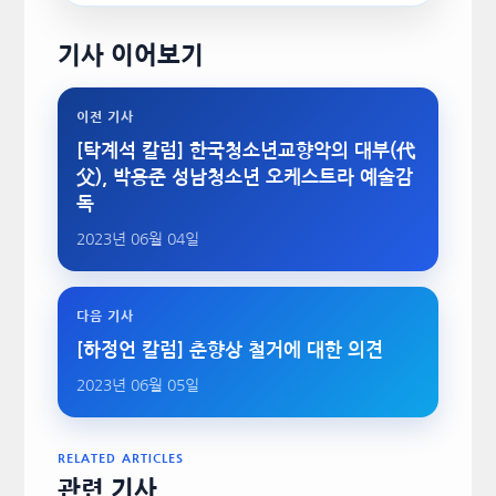
기사 이어보기
이전 기사
[탁계석 칼럼] 한국청소년교향악의 대부(代
父), 박용준 성남청소년 오케스트라 예술감
독
2023년 06월 04일
다음 기사
[하정언 칼럼] 춘향상 철거에 대한 의견
2023년 06월 05일
RELATED ARTICLES
관련 기사