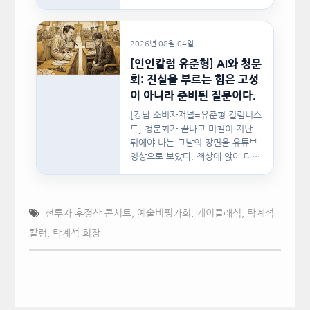
사랑이 머물렀던…
2026년 08월 04일
[인인칼럼 유준형] AI와 청문
회: 진실을 부르는 힘은 고성
이 아니라 준비된 질문이다.
[강남 소비자저널=유준형 컬럼니스
트] 청문회가 끝나고 며칠이 지난
뒤에야 나는 그날의 장면을 유튜브
영상으로 보았다. 책상에 앉아 다른
문서를…
선투자 후정산 콘서트
,
예술비평가회
,
케이클래식
,
탁계석
칼럼
,
탁계석 회장