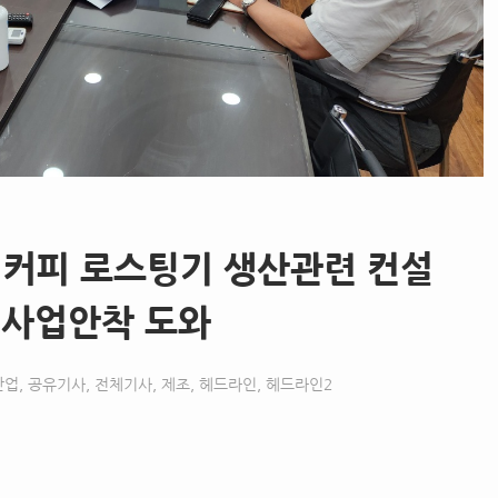
 커피 로스팅기 생산관련 컨설
 사업안착 도와
산업
,
공유기사
,
전체기사
,
제조
,
헤드라인
,
헤드라인2