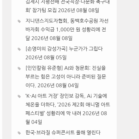
김제시 지평선배 전국직장·다문화 축구대
회’ 참가팀 모집
2026년 08월 08일
지니댄스지도자협회, 동백호수공원 자선
바자회 수익금 1,000만 원 성황리에 전
달
2026년 08월 08일
[손영미의 감성가곡] 누군가가 그립다
2026년 08월 05일
[인인칼럼 유준형] AI와 청문회: 진실을
부르는 힘은 고성이 아니라 준비된 질문
이다.
2026년 08월 04일
‘K-AI 아트 거장’ 장인보 감독, Ai 기술에
체온을 더하다, ‘2026 제2회 애니멀 아트
페스티벌’ 성황리에 막 내려
2026년 08
월 04일
한국·브라질 슈퍼콘서트 올해 열린다