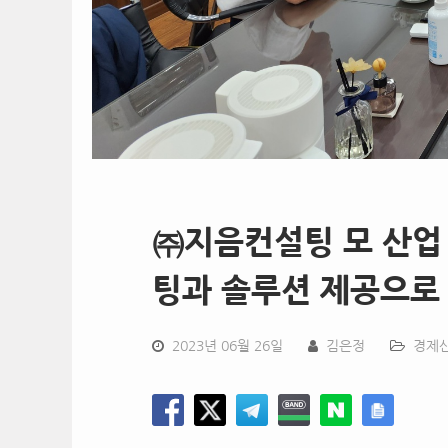
㈜지음컨설팅 모 산업
팅과 솔루션 제공으로
2023년 06월 26일
김은정
경제