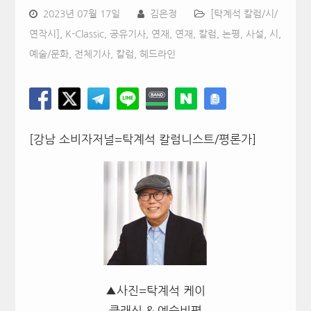
2023년 07월 17일
김은정
[탁계석 칼럼/시/
연작시]
,
K-Classic
,
공유기사
,
연재
,
연재, 칼럼, 논평, 사설, 시
,
예술/문화
,
전체기사
,
칼럼
,
헤드라인
[강남 소비자저널=탁계석 칼럼니스트/평론가]
▲사진=탁계석 케이
클래식 & 예술비평