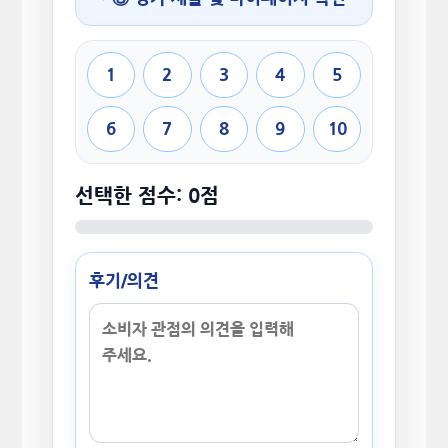
1
2
3
4
5
6
7
8
9
10
선택한 점수: 0점
후기/의견