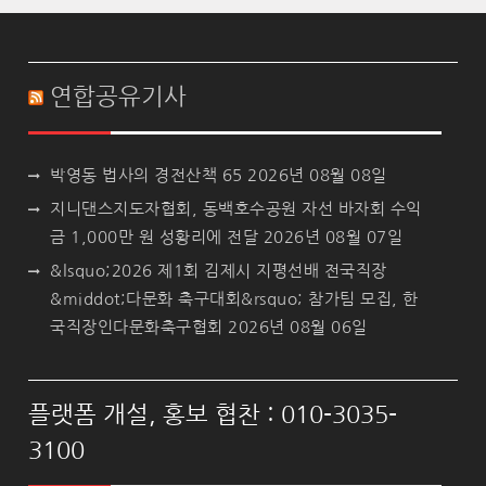
연합공유기사
박영동 법사의 경전산책 65
2026년 08월 08일
지니댄스지도자협회, 동백호수공원 자선 바자회 수익
금 1,000만 원 성황리에 전달
2026년 08월 07일
&lsquo;2026 제1회 김제시 지평선배 전국직장
&middot;다문화 축구대회&rsquo; 참가팀 모집, 한
국직장인다문화축구협회
2026년 08월 06일
플랫폼 개설, 홍보 협찬 : 010-3035-
3100