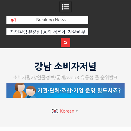
Breaking News
형] AI와 청문회: 진실을 부
‘K-AI 아트 거장’ 장인보 감독, Ai 기술에
고성이 아니라 준비된 질문이
체온을 더하다, ‘2026 제2회 애니멀 아
다.
페스티벌’ 성황리에 막 내려
Skip
to
강남 소비자저널
content
소비자평가/인물정보/통계/web3 유동성 풀 순위발표
Korean
▼