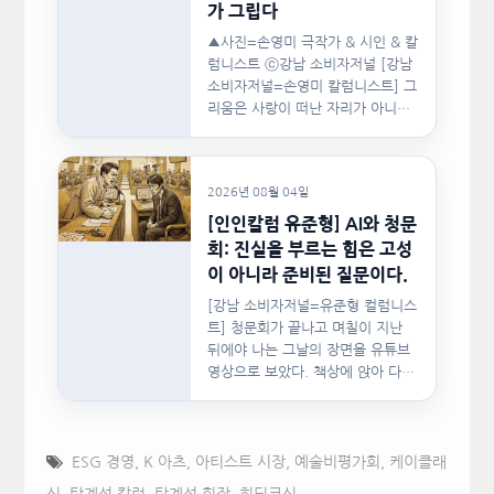
가 그립다
▲사진=손영미 극작가 & 시인 & 칼
럼니스트 ⓒ강남 소비자저널 [강남
소비자저널=손영미 칼럼니스트] 그
리움은 사랑이 떠난 자리가 아니라,
사랑이 머물렀던…
2026년 08월 04일
[인인칼럼 유준형] AI와 청문
회: 진실을 부르는 힘은 고성
이 아니라 준비된 질문이다.
[강남 소비자저널=유준형 컬럼니스
트] 청문회가 끝나고 며칠이 지난
뒤에야 나는 그날의 장면을 유튜브
영상으로 보았다. 책상에 앉아 다른
문서를…
ESG 경영
,
K 아츠
,
아티스트 시장
,
예술비평가회
,
케이클래
식
,
탁계석 칼럼
,
탁계석 회장
,
히딩크식