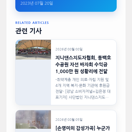
2023년 07월 20일
RELATED ARTICLES
관련 기사
2026년 08월 08일
지니댄스지도자협회, 동백호
수공원 자선 바자회 수익금
1,000만 원 성황리에 전달
-취약계층 개인 의료·자립 지원 및
4개 지역 복지·문화 기관에 후원금
전달- [강남 소비자저널=김은정 대
표기자] 사단법인 지니댄스지도자
협회(이하 지니댄스지도자협회)가
지난…
2026년 08월 05일
[손영미의 감성가곡] 누군가