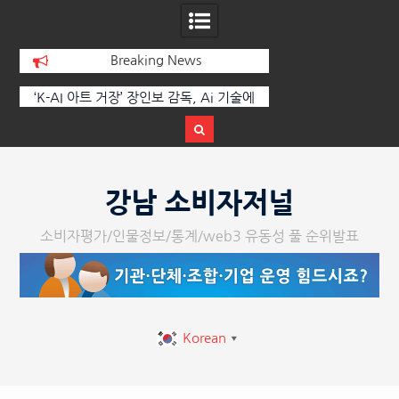
Breaking News
감독, Ai 기술에
한국·브라질 슈퍼콘서트 올해 열린다
[정봉수
제2회 애니멀 아트
 막 내려
Skip
to
강남 소비자저널
content
소비자평가/인물정보/통계/web3 유동성 풀 순위발표
Korean
▼