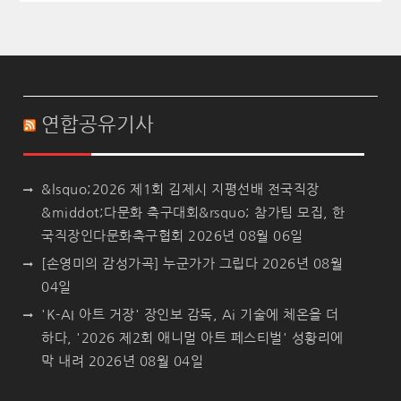
연합공유기사
&lsquo;2026 제1회 김제시 지평선배 전국직장
&middot;다문화 축구대회&rsquo; 참가팀 모집, 한
국직장인다문화축구협회
2026년 08월 06일
[손영미의 감성가곡] 누군가가 그립다
2026년 08월
04일
'K-AI 아트 거장' 장인보 감독, Ai 기술에 체온을 더
하다, '2026 제2회 애니멀 아트 페스티벌' 성황리에
막 내려
2026년 08월 04일