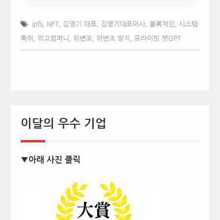
ipfs
,
NFT
,
김영기 대표
,
김영기대표이사
,
블록체인
,
시스템
특허
,
위고컴퍼니
,
위변조
,
위변조 방지
,
프라이빗 챗GPT
이달의 우수 기업
▼아래 사진 클릭