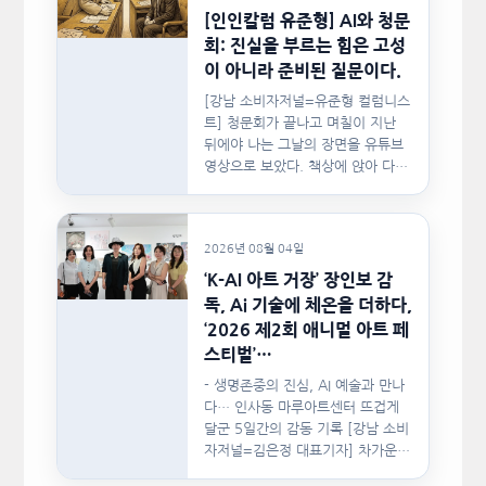
[인인칼럼 유준형] AI와 청문
회: 진실을 부르는 힘은 고성
이 아니라 준비된 질문이다.
[강남 소비자저널=유준형 컬럼니스
트] 청문회가 끝나고 며칠이 지난
뒤에야 나는 그날의 장면을 유튜브
영상으로 보았다. 책상에 앉아 다른
문서를…
2026년 08월 04일
‘K-AI 아트 거장’ 장인보 감
독, Ai 기술에 체온을 더하다,
‘2026 제2회 애니멀 아트 페
스티벌’…
- 생명존중의 진심, AI 예술과 만나
다… 인사동 마루아트센터 뜨겁게
달군 5일간의 감동 기록 [강남 소비
자저널=김은정 대표기자] 차가운
인공지능(AI)…