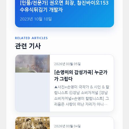
[인물/전문가] 권오면 회장, 참진바이오153
수유식튀김기 개발자
2023년 10월 18일
RELATED ARTICLES
관련 기사
2026년 08월 05일
[손영미의 감성가곡] 누군가
가 그립다
▲사진=손영미 극작가 & 시인 & 칼
럼니스트 ⓒ강남 소비자저널 [강남
소비자저널=손영미 칼럼니스트] 그
리움은 사랑이 떠난 자리가 아니라,
사랑이 머물렀던…
2026년 08월 04일