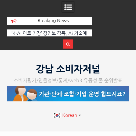
Breaking News
에
한국·브라질 슈퍼콘서트 올해 열린다
[정봉수 칼럼] 약정
트
Skip
to
강남 소비자저널
content
소비자평가/인물정보/통계/web3 유동성 풀 순위발표
Korean
▼