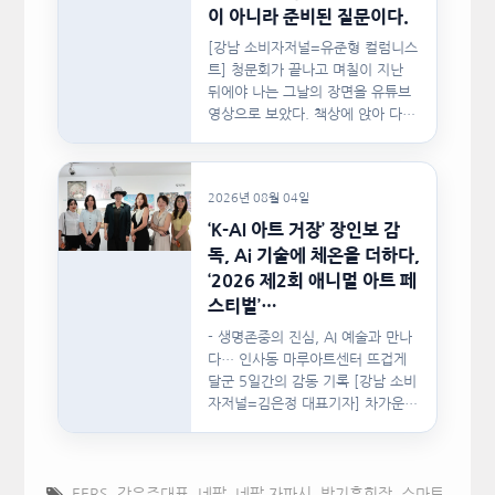
이 아니라 준비된 질문이다.
[강남 소비자저널=유준형 컬럼니스
트] 청문회가 끝나고 며칠이 지난
뒤에야 나는 그날의 장면을 유튜브
영상으로 보았다. 책상에 앉아 다른
문서를…
2026년 08월 04일
‘K-AI 아트 거장’ 장인보 감
독, Ai 기술에 체온을 더하다,
‘2026 제2회 애니멀 아트 페
스티벌’…
- 생명존중의 진심, AI 예술과 만나
다… 인사동 마루아트센터 뜨겁게
달군 5일간의 감동 기록 [강남 소비
자저널=김은정 대표기자] 차가운
인공지능(AI)…
EERS
,
강유주대표
,
네팔
,
네팔 자파시
,
박기훈회장
,
스마트