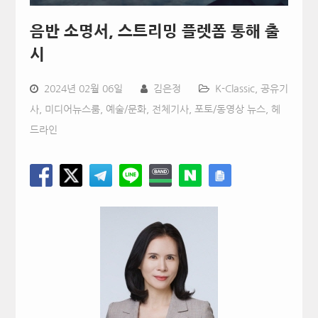
음반 소명서, 스트리밍 플렛폼 통해 출
시
2024년 02월 06일
김은정
K-Classic
,
공유기
사
,
미디어뉴스룸
,
예술/문화
,
전체기사
,
포토/동영상 뉴스
,
헤
드라인