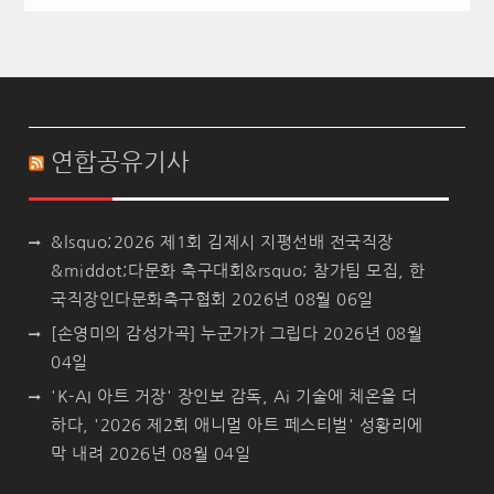
연합공유기사
&lsquo;2026 제1회 김제시 지평선배 전국직장
&middot;다문화 축구대회&rsquo; 참가팀 모집, 한
국직장인다문화축구협회
2026년 08월 06일
[손영미의 감성가곡] 누군가가 그립다
2026년 08월
04일
'K-AI 아트 거장' 장인보 감독, Ai 기술에 체온을 더
하다, '2026 제2회 애니멀 아트 페스티벌' 성황리에
막 내려
2026년 08월 04일