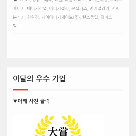
에너지
,
에너지산업
,
에너지절감
,
온실가스
,
전기절감기
,
전력
분석기
,
친환경
,
케이에너지세이브(주)
,
탄소중립
,
하마스
틸
이달의 우수 기업
▼아래 사진 클릭