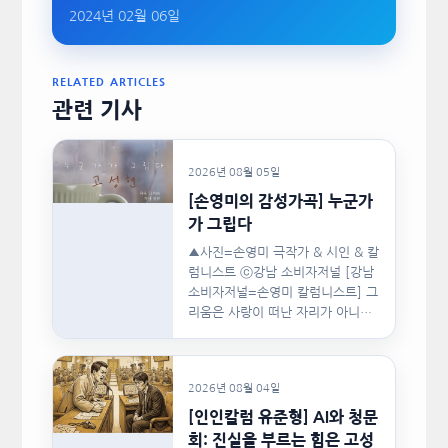
2024년 02월 06일
RELATED ARTICLES
관련 기사
2026년 08월 05일
[손영미의 감성가곡] 누군가
가 그립다
▲사진=손영미 극작가 & 시인 & 칼
럼니스트 ⓒ강남 소비자저널 [강남
소비자저널=손영미 칼럼니스트] 그
리움은 사랑이 떠난 자리가 아니라,
사랑이 머물렀던…
2026년 08월 04일
[인인칼럼 유준형] AI와 청문
회: 진실을 부르는 힘은 고성