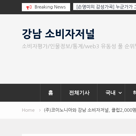
공원 자선 바자회 수익금
Breaking News
[손영미의 감성가곡] 누군가가 그립다
Skip
to
강남 소비자저널
content
소비자평가/인물정보/통계/web3 유동성 풀 순
홈
전체기사
국내
Home
(주)코이노니아와 강남 소비자저널, 클럽2,000