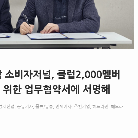
 소비자저널, 클럽2,000멤버
을 위한 업무협약서에 서명해
경제산업
,
공유기사
,
물류/유통
,
전체기사
,
추천기업
,
헤드라인
,
헤드라