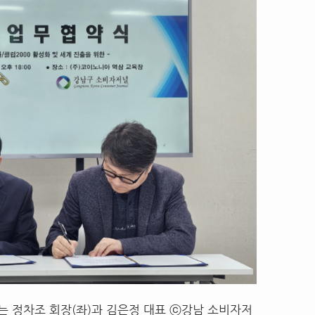
 정차조 회장(좌)과 김은정 대표 ⓒ강남 소비자저