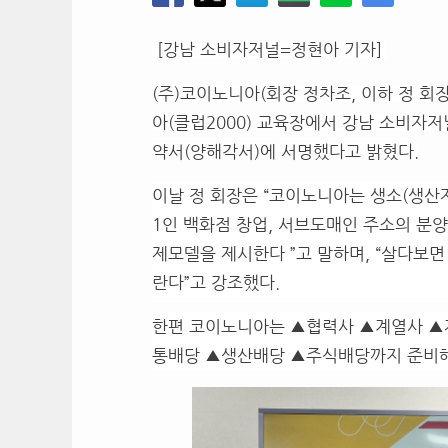
[강남 소비자저널=정현아 기자]
(주)코이노니아(회장 정차조, 이하 정 회장
아(클럽2000) 교육장에서 강남 소비자
약서(양해각서)에 서명했다고 밝혔다.
이날 정 회장은 “코이노니아는 생소(생산
1인 백화점 창업, 서브도매인 주소의 분
제모델을 제시한다 ”고 말하며,
“살다보면
란다”고 강조했다.
한편 코이노니아는 ▲협력사 ▲계열사 ▲
통배당 ▲생산배당 ▲주식배당까지 준비해