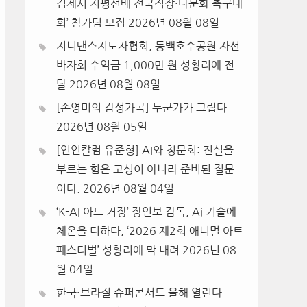
김제시 지평선배 전국직장·다문화 축구대
회’ 참가팀 모집
2026년 08월 08일
지니댄스지도자협회, 동백호수공원 자선
바자회 수익금 1,000만 원 성황리에 전
달
2026년 08월 08일
[손영미의 감성가곡] 누군가가 그립다
2026년 08월 05일
[인인칼럼 유준형] AI와 청문회: 진실을
부르는 힘은 고성이 아니라 준비된 질문
이다.
2026년 08월 04일
‘K-AI 아트 거장’ 장인보 감독, Ai 기술에
체온을 더하다, ‘2026 제2회 애니멀 아트
페스티벌’ 성황리에 막 내려
2026년 08
월 04일
한국·브라질 슈퍼콘서트 올해 열린다