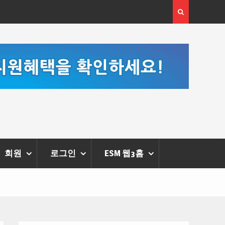
 고성
‘K-AI 아트 거장’ 장인보 감독, Ai 기술에 체온을 더하다,
한
‘2026 제2회 애니멀 아트 페스티벌’ 성황리에 막 내려
회원
로그인
ESM 웹3홈