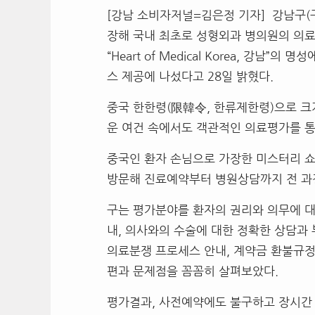
[강남 소비자저널=김은정 기자] 강남구
(
장해 국내 최초로 성형외과 병의원의 의
“Heart of Medical Korea,
강남
”
의 명성
스 제공에 나섰다고
28
일 밝혔다
.
중국 한한령
(
限韓令
,
한류제한령
)
으로 크
운 여건 속에서도 객관적인 의료평가를 
중국인 환자 손님으로 가장한 미스터리 
방문해 진료예약부터 병원상담까지 전 과
구는 평가분야를 환자의 권리와 의무에 
내
,
의사와의 수술에 대한 정확한 상담과 
의료분쟁 프로세스 안내
,
계약금 환불규정
편과 문제점을 꼼꼼히 살펴보았다
.
평가결과
,
사전예약에도 불구하고 장시간 