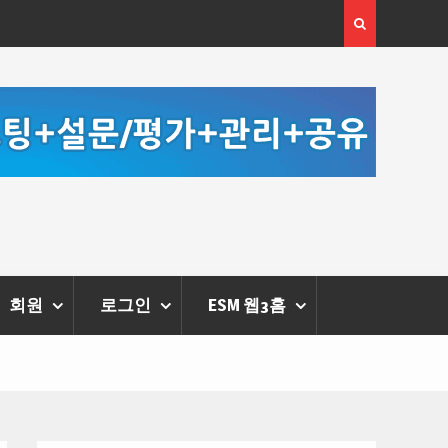
[정봉수 칼럼] 약정휴가의 종류와 운영방법
회원
로그인
ESM 웹3홈