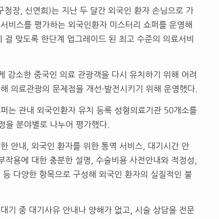
구청장
,
신연희
)
는 지난 두 달간 외국인 환자 손님으로 가
료서비스를 평가하는 외국인환자 미스터리 쇼퍼를 운영해
에 걸 맞도록 한단계 업그레이드 된 최고 수준의 의료서비
게 감소한 중국인 의료 관광객을 다시 유치하기 위해 어려
통해 의료관광의 문제점을 개선
·
발전시키기 위해 운영했다
.
쇼퍼는 관내 외국인환자 유치 등록 성형의료기관
50
개소를
정을 분야별로 나누어 평가했다
.
대한 안내
,
외국인 환자를 위한 통역 서비스
,
대기시간 안
부작용에 대한 충분한 설명
,
수술비용 사전안내와 적정성
,
 등 다양한 항목으로 구성해 외국인 환자의 실질적인 불
대기 중 대기사유 안내나 양해가 없고
,
시술 상담을 전문