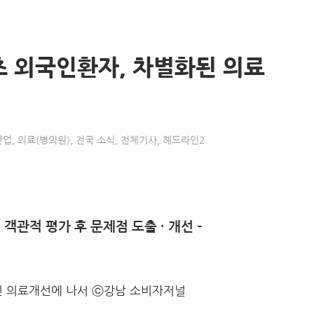
초 외국인환자, 차별화된 의료
산업
,
의료(병의원)
,
전국 소식
,
전체기사
,
헤드라인2
,
객관적 평가 후 문제점 도출
·
개선
–
 의료개선에 나서 ⓒ강남 소비자저널