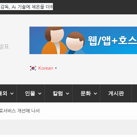
 Ai 기술에 체온을 더하다,
한국·브라질 슈퍼콘서트 올해 열린다
티벌’ 성황리에 막 내려
위발표
Korean
▼
해외
인물
칼럼
문화
게시판
의료서비스 개선에 나서