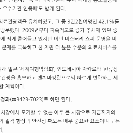
 우수기관 인증패
’
도 받게 된다
.
 의료관광객을 유치하였고
,
그 중
3
만
2
천여명인
42.1%
를
 방문했다
. 2009
년부터 지속적으로 증가 추세에 있던 중
에 띄게 줄어들고 있지만 이번 미스터리 쇼퍼 운영을 비
 문제를 극복하고 한 차원 더 높은 수준의 의료서비스를
위해 일본
‘
세계여행박람회
’,
인도네시아 자카르타
‘
한류상
료관광을 홍보하고 벤치마킹함으로써 빠르게 변화하는 세
할 계획이다
.
행정과
(
☎
3423-7023)
로 하면 된다
.
 시장에서 포기할 수 없는 아주 큰 시장으로 지금까지의
의 질적 향상과 안전성 확보는 매우 중요한 요소이며 구는
며
,