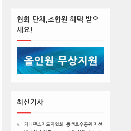
협회 단체,조합원 혜택 받으
세요!
최신기사
지니댄스지도자협회, 동백호수공원 자선