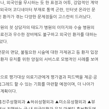
거나
,
외국인을 무시하는 듯 한 표정과 어투
,
강압적인 계약
외국어 코디네이터 부재로 통역 곤란
,
인터넷 온라인 문
인 환자가 겪는 다양한 문제점들이 고스란히 드러났다
.
원의 첫 상담자의 태도가 병원의 이미지와 수술 병원의
의료진과 우수한 장비에도 불구하고 외국인 환자를 대하는
았다
.
전문의 면담
,
불필요한 시술에 대한 자제권고 등 환자 입장
 환자 유치를 위한 양질의 서비스로 모범적인 사례를 보여
탕으로 평가대상 의료기관에게 평가결과 피드백을 제공
·
공
업그레드 할 수 있는 기회를 마련할 예정이며
,
더 나아가
 계획이다
.
홍진주성형외과 ▲허쉬성형외과 ▲미소유성형외과 ▲뷰
에서 진행하는 국
·
내 외국인환자 유치 마케팅 홍보활동에