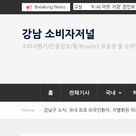
I와 청문회: 진실을 부르는 힘은 고성
Breaking News
‘K-AI 아트 거장’ 장인보 감독,
문이다.
‘2026 제2회 애니멀 아트 페스
Skip
to
강남 소비자저널
content
소비자평가/인물정보/통계/web3 유동성 풀 순
홈
전체기사
국내
Home
강남구 소식, 국내 최초 외국인환자, 차별화된 