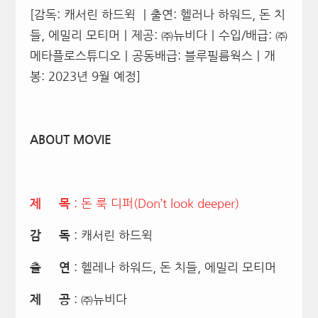
[감독
:
캐서린 하드윅 ㅣ출연
:
헬러나 하워드
,
돈 치
들
,
에밀리 모티머ㅣ제공
:
㈜뉴비다ㅣ수입/배급
:
㈜
메타플로스튜디오ㅣ공동배급
:
블루필름웍스ㅣ개
봉: 2023
년
9월 예정]
ABOUT MOVIE
: 돈 룩 디퍼(Don’t look deeper)
제 목
: 캐서린 하드윅
감 독
: 헬레나 하워드, 돈 치들, 에밀리 모티머
출 연
: ㈜뉴비다
제 공