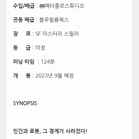
:
메타플로스튜디오
수입/배급
㈜
: 블루필름웍스
공동 배급
: SF 미스터리 스릴러
장 르
: 미정
등 급
: 124분
러닝 타임
: 2023년 9월 예정
개 봉
SYNOPSIS
인간과 로봇, 그 경계가 사라졌다!