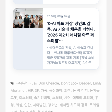
문서를…
2026년 08월 04일
‘K-AI 아트 거장’ 장인보 감
독, Ai 기술에 체온을 더하다,
‘2026 제2회 애니멀 아트 페
스티벌’…
- 생명존중의 진심, AI 예술과 만나
다… 인사동 마루아트센터 뜨겁게
달군 5일간의 감동 기록 [강남 소비
자저널=김은정 대표기자] 차가운
인공지능(AI)…
(주)뉴비다
,
ai
,
Don Cheadle
,
Don't Look Deeper
,
Emily
Mortimer
,
HIP
,
SF
,
가족
,
공상과학
,
과학
,
돈 룩 디퍼
,
돈치들
,
로봇
,
미스터리
,
숨겨진비밀
,
스릴러
,
시련
,
에밀리 모티머
,
우
정
,
의심
,
인간
,
자아발견
,
청소년
,
캐서린 하드윅 감독
,
트와일