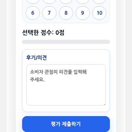
6
7
8
9
10
선택한 점수: 0점
후기/의견
평가 제출하기