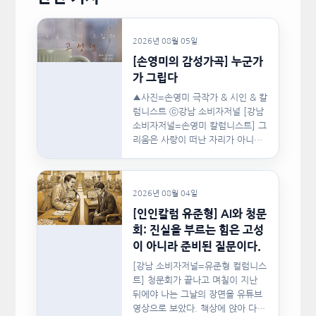
2026년 08월 05일
[손영미의 감성가곡] 누군가
가 그립다
▲사진=손영미 극작가 & 시인 & 칼
럼니스트 ⓒ강남 소비자저널 [강남
소비자저널=손영미 칼럼니스트] 그
리움은 사랑이 떠난 자리가 아니라,
사랑이 머물렀던…
2026년 08월 04일
[인인칼럼 유준형] AI와 청문
회: 진실을 부르는 힘은 고성
이 아니라 준비된 질문이다.
[강남 소비자저널=유준형 컬럼니스
트] 청문회가 끝나고 며칠이 지난
뒤에야 나는 그날의 장면을 유튜브
영상으로 보았다. 책상에 앉아 다른