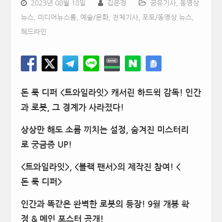
2023년 08월 18일
김은정
공유기사
,
동영상
뉴스
,
미디어뉴스룸
,
예술/문화
,
전체기사
,
포토/동영상 뉴스
,
헤드라인
돈 룩 디퍼 <트와일라잇> 캐서린 하드윅 감독! 인간
과 로봇, 그 경계가 사라졌다!
상상만 해도 소름 끼치는 설정, 숨겨진 미스터리
로 궁금증 UP!
<트와일라잇>, <블랙 팬서>의 제작진 참여! <
돈 룩 디퍼>
인간과 똑같은 완벽한 로봇의 등장! 9월 개봉 확
정 & 메인 포스터 공개!