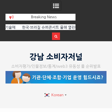
Breaking News
에
한국·브라질 슈퍼콘서트 올해 열린다
[정봉수 칼럼] 약정
트
Skip
to
강남 소비자저널
content
소비자평가/인물정보/통계/web3 유동성 풀 순위발표
Korean
▼