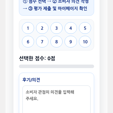
① 점수 선택 → ② 소비자 의견 작성
→ ③ 평가 제출 및 마이페이지 확인
1
2
3
4
5
6
7
8
9
10
선택한 점수: 0점
후기/의견