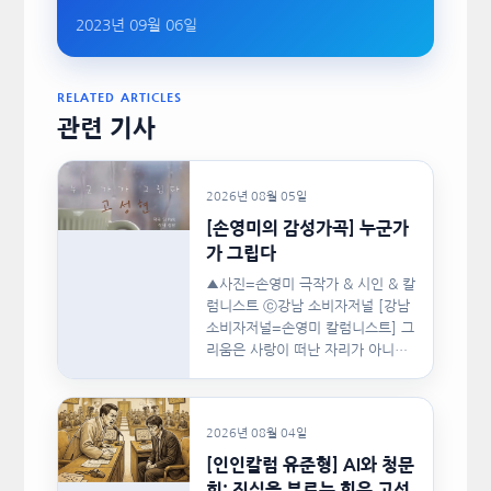
2023년 09월 06일
RELATED ARTICLES
관련 기사
2026년 08월 05일
[손영미의 감성가곡] 누군가
가 그립다
▲사진=손영미 극작가 & 시인 & 칼
럼니스트 ⓒ강남 소비자저널 [강남
소비자저널=손영미 칼럼니스트] 그
리움은 사랑이 떠난 자리가 아니라,
사랑이 머물렀던…
2026년 08월 04일
[인인칼럼 유준형] AI와 청문
회: 진실을 부르는 힘은 고성