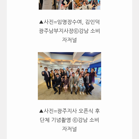
▲사진=임명장수여, 김인덕
광주남부지사장ⓒ강남 소비
자저널
▲사진=광주지사 오픈식 후
단체 기념촬영 ⓒ강남 소비
자저널