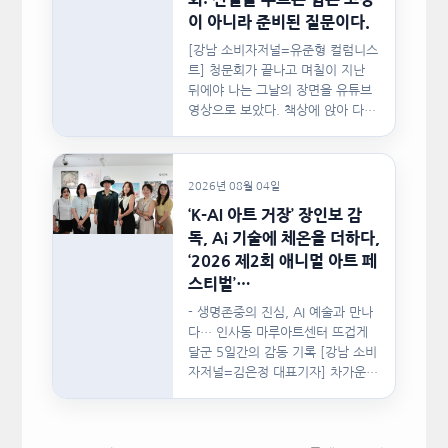
이 아니라 준비된 질문이다.
[강남 소비자저널=유준형 컬럼니스
트] 청문회가 끝나고 며칠이 지난
뒤에야 나는 그날의 장면을 유튜브
영상으로 보았다. 책상에 앉아 다른
문서를…
2026년 08월 04일
‘K-AI 아트 거장’ 장인보 감
독, Ai 기술에 체온을 더하다,
‘2026 제2회 애니멀 아트 페
스티벌’…
- 생명존중의 진심, AI 예술과 만나
다… 인사동 마루아트센터 뜨겁게
달군 5일간의 감동 기록 [강남 소비
자저널=김은정 대표기자] 차가운
인공지능(AI)…