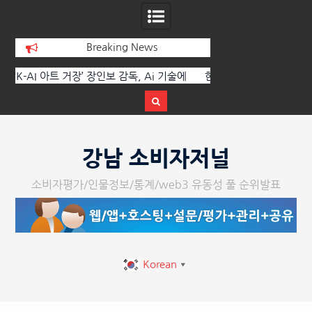
Breaking News
에
한국·브라질 슈퍼콘서트 올해 열린다
[정봉수 칼럼] 약정
트
Skip
to
강남 소비자저널
content
소비자평가/인물정보/통계/web3 유동성 풀 순위발표
Korean
▼