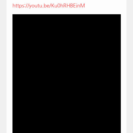
https://youtu.be/Ku0hRHBEinM