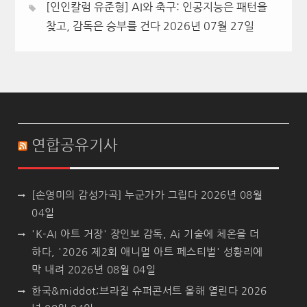
[인인칼럼 유준형] AI와 축구: 인공지능은 패턴을
찾고, 감독은 승부를 건다
2026년 07월 27일
연합공유기사
[손영미의 감성가곡] 누군가가 그립다
2026년 08월
04일
'K-AI 아트 거장' 장인보 감독, Ai 기술에 체온을 더
하다, '2026 제2회 애니멀 아트 페스티벌' 성황리에
막 내려
2026년 08월 04일
한국&middot;브라질 슈퍼콘서트 올해 열린다
2026