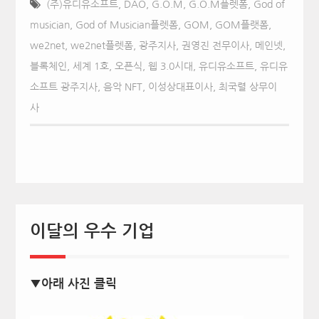
(주)유디유소프트
,
DAO
,
G.O.M
,
G.O.M플렛폼
,
God of
musician
,
God of Musician플렛폼
,
GOM
,
GOM플랫폼
,
we2net
,
we2net플렛폼
,
광주지사
,
권영진 전무이사
,
메인넷
,
블록체인
,
세계 1호
,
오픈식
,
웹 3.0시대
,
유디유소프트
,
유디유
소프트 광주지사
,
음악 NFT
,
이성상대표이사
,
최국렬 상무이
사
이달의 우수 기업
▼아래 사진 클릭