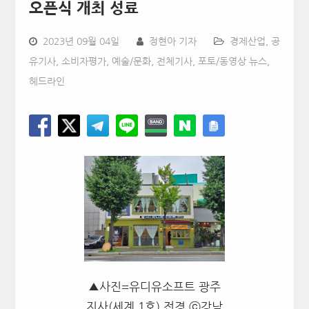
오픈식 개최 성료
2023년 09월 04일
정현아 기자
경제산업
,
공
유기사
,
소비자평가
,
예술/문화
,
전체기사
,
포토/동영상 뉴스
,
헤드라인
▲사진=유디유소프트 광주
지사(세계 1호) 전경 ⓒ강남