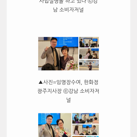
사업설명을 하고 있다 ⓒ강
남 소비자저널
▲사진=임명장수여, 한화정
광주지사장 ⓒ강남 소비자저
널