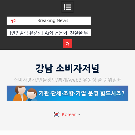
Breaking News
회: 진실을 부
‘K-AI 아트 거장’ 장인보 감독, Ai 기술에
한국·브라
비된 질문이
체온을 더하다, ‘2026 제2회 애니멀 아트
페스티벌’ 성황리에 막 내려
Skip
to
강남 소비자저널
content
소비자평가/인물정보/통계/web3 유동성 풀 순위발표
Korean
▼