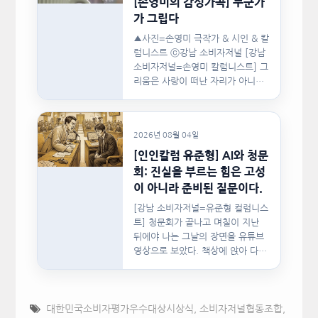
[손영미의 감성가곡] 누군가
가 그립다
▲사진=손영미 극작가 & 시인 & 칼
럼니스트 ⓒ강남 소비자저널 [강남
소비자저널=손영미 칼럼니스트] 그
리움은 사랑이 떠난 자리가 아니라,
사랑이 머물렀던…
2026년 08월 04일
[인인칼럼 유준형] AI와 청문
회: 진실을 부르는 힘은 고성
이 아니라 준비된 질문이다.
[강남 소비자저널=유준형 컬럼니스
트] 청문회가 끝나고 며칠이 지난
뒤에야 나는 그날의 장면을 유튜브
영상으로 보았다. 책상에 앉아 다른
문서를…
대한민국소비자평가우수대상시상식
,
소비자저널협동조합
,