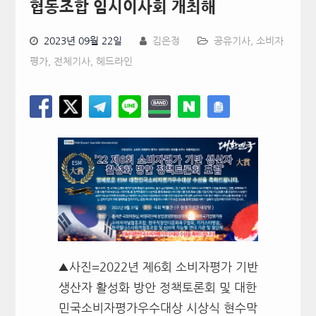
협동조합 임시이사회 개최해
2023년 09월 22일
김은정
공유기사
,
소비자
평가
,
전체기사
,
헤드라인
▲사진=2022년 제6회 소비자평가 기반
생산자 활성화 방안 정책토론회 및 대한
민국소비자평가우수대상 시상식 현수막