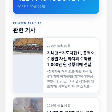
2023년 09월 22일
RELATED ARTICLES
관련 기사
2026년 08월 08일
지니댄스지도자협회, 동백호
수공원 자선 바자회 수익금
1,000만 원 성황리에 전달
-취약계층 개인 의료·자립 지원 및
4개 지역 복지·문화 기관에 후원금
전달- [강남 소비자저널=김은정 대
표기자] 사단법인 지니댄스지도자
협회(이하 지니댄스지도자협회)가
지난…
2026년 08월 05일