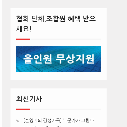
협회 단체,조합원 혜택 받으
세요!
최신기사
[손영미의 감성가곡] 누군가가 그립다