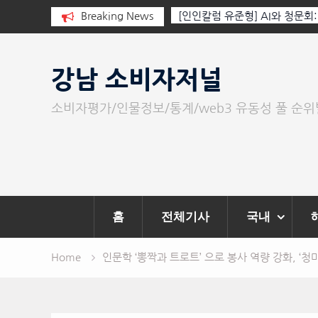
I와 청문회: 진실을 부르는 힘은 고성
Breaking News
‘K-AI 아트 거장’ 장인보 감독,
문이다.
‘2026 제2회 애니멀 아트 페스
Skip
to
강남 소비자저널
content
소비자평가/인물정보/통계/web3 유동성 풀 순
홈
전체기사
국내
Home
인문학 ‘뽕짝과 트로트’ 으로 봉사 역량 강화, ‘청마