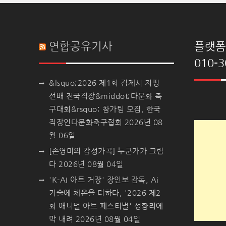
연합공유기사
플랫폼 
010-3
&lsquo;2026 제1회 김제시 지평
선배 전국직장&middot;다문화 축
구대회&rsquo; 참가팀 모집, 한국
직장인다문화축구협회
2026년 08
월 06일
[손영미의 감성가곡] 누군가가 그립
다
2026년 08월 04일
'K-AI 아트 거장' 장인보 감독, Ai
기술에 체온을 더하다, '2026 제2
회 애니멀 아트 페스티벌' 성황리에
막 내려
2026년 08월 04일