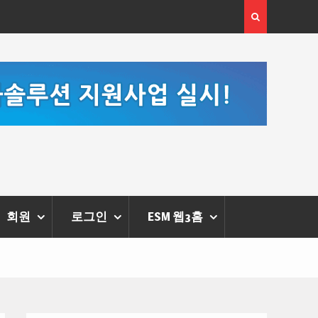
[정봉수 칼럼] 약정휴가의 종류와 운영방법
회원
로그인
ESM 웹3홈