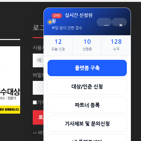
실시간 신청현
LIVE
황
─
×
로그인
부담 없이 간편 접수
12
10
128
사용자명 또는 이메일 주소
오늘 신청
진행중
누적
플랫폼 구축
비밀번호
대상/인준 신청
기억하기
파트너 등록
로그인
기사제보 및 문의신청
→ 비밀번호를 잊으셨나요?