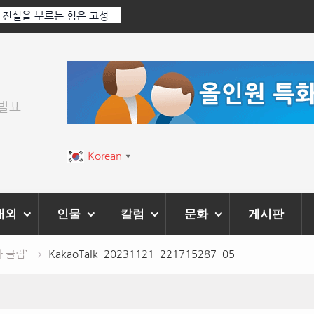
 Ai 기술에 체온을 더하다,
한국·브라질 슈퍼콘서트 올해 열린다
티벌’ 성황리에 막 내려
위발표
Korean
▼
해외
인물
칼럼
문화
게시판
 클럽’
KakaoTalk_20231121_221715287_05