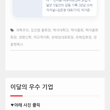
다… 인사동 마루아트센터 뜨겁게
달군 5일간의 감동 기록 [강남 소비
자저널=김은정 대표기자] 차가운
인공지능(AI)…
개혁주의
,
김진범 총회장
,
백석대학교
,
백석총회
,
백석총회
회관
,
생명신학
,
여교역자회
,
유해임대표회장
,
유해임회장
,
장
종현목사
이달의 우수 기업
▼아래 사진 클릭