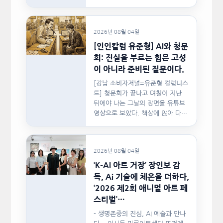
사랑이 머물렀던…
2026년 08월 04일
[인인칼럼 유준형] AI와 청문
회: 진실을 부르는 힘은 고성
이 아니라 준비된 질문이다.
[강남 소비자저널=유준형 컬럼니스
트] 청문회가 끝나고 며칠이 지난
뒤에야 나는 그날의 장면을 유튜브
영상으로 보았다. 책상에 앉아 다른
문서를…
2026년 08월 04일
‘K-AI 아트 거장’ 장인보 감
독, Ai 기술에 체온을 더하다,
‘2026 제2회 애니멀 아트 페
스티벌’…
- 생명존중의 진심, AI 예술과 만나