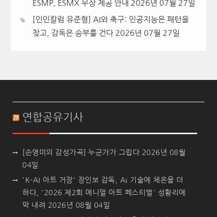
ESMP, ESMX 무상 제공 안내
2026년 07월 27일
[인인칼럼 유준형] AI와 축구: 인공지능은 패턴을
찾고, 감독은 승부를 건다
2026년 07월 27일
연합공유기사
[손영미의 감성가곡] 누군가가 그립다
2026년 08월
04일
'K-AI 아트 거장' 장인보 감독, Ai 기술에 체온을 더
하다, '2026 제2회 애니멀 아트 페스티벌' 성황리에
막 내려
2026년 08월 04일