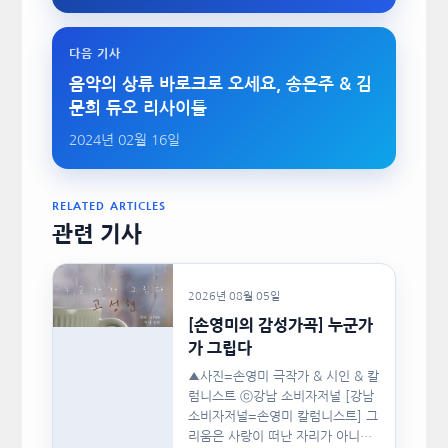
다음 기사
음악의 상류 바로크로 오세요, 송은주 & 김
문희 듀오 리사이틀
2024년 02월 16일
RELATED ARTICLES
관련 기사
2026년 08월 05일
[손영미의 감성가곡] 누군가
가 그립다
▲사진=손영미 극작가 & 시인 & 칼
럼니스트 ⓒ강남 소비자저널 [강남
소비자저널=손영미 칼럼니스트] 그
리움은 사랑이 떠난 자리가 아니라,