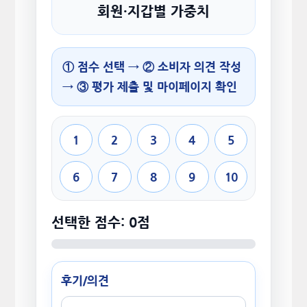
회원·지갑별 가중치
① 점수 선택 → ② 소비자 의견 작성
→ ③ 평가 제출 및 마이페이지 확인
1
2
3
4
5
6
7
8
9
10
선택한 점수: 0점
후기/의견