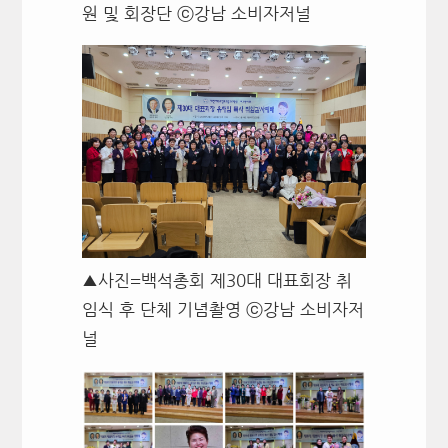
원 및 회장단 ⓒ강남 소비자저널
▲사진=백석총회 제30대 대표회장 취
임식 후 단체 기념촬영 ⓒ강남 소비자저
널