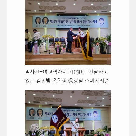
▲사진=여교역자회 기(旗)를 전달하고
있는 김진범 총회장 ⓒ강남 소비자저널