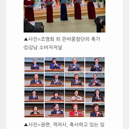
▲사진=조명희 외 은비중창단의 축가
ⓒ강남 소비자저널
▲사진=권면, 격려사, 축사하고 있는 임