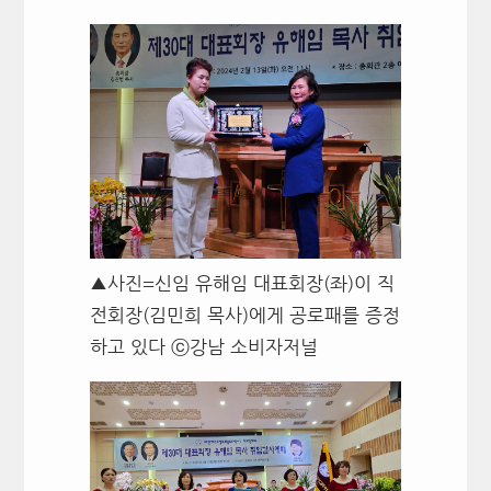
▲사진=신임 유해임 대표회장(좌)이 직
전회장(김민희 목사)에게 공로패를 증정
하고 있다 ⓒ강남 소비자저널