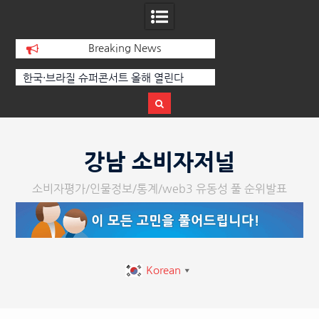
Breaking News
[정봉수 칼럼] 약정휴가의 종류와 운영방
[손영미 칼럼] 한여름
법
기, 웰링턴 CC코스
Skip
to
강남 소비자저널
content
소비자평가/인물정보/통계/web3 유동성 풀 순위발표
Korean
▼