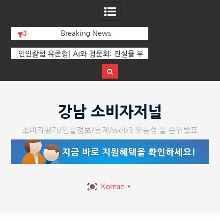
Breaking News
[인인칼럼 유준형] AI와 청문회: 진실을 부
‘K-AI 아트 거장’ 장
르는 힘은 고성이 아니라 준비된 질문이
체온을 더하다, ‘202
다.
페스티벌’ 성황
Skip
to
강남 소비자저널
content
소비자평가/인물정보/통계/web3 유동성 풀 순위발표
Korean
▼