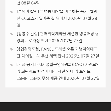
년 08월 04일
[손영미 칼럼] 한여름 태양을 마주하는 용기, 웰링
턴 CC코스가 열어준 길 위에서
2026년 07월 28
일
[정봉수 칼럼] 판매위탁계약을 체결한 명품매장 점
장의 근로자성 판단
2026년 07월 27일
창업경영포럼, PANEL 프리셋 오픈 기념지역대표
단·대의원 1차 우선 혜택 안내
2026년 07월 27일
【긴급 공지】 ESM 총괄운영위원회(DAO) 사전모임
및 회원제도 변경에 대한 사전 안내 및 포인트
ESMP, ESMX 무상 제공 안내
2026년 07월 27일