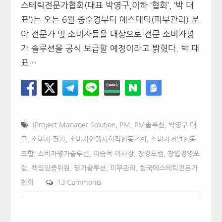
스테틱전문가협회(대표 박영구,이하 ‘협회’, ‘박 대
표’)는 오는 6월 중순경부터 에스테틱(피부관리) 분
야 전문가 및 소비자들을 대상으로 전문 소비자평
가 솔루션을 공식 보급할 예정이라고 밝혔다. 박 대
표…
(Project Manager Solution
,
PM
,
PM솔루션
,
박영구 대
표
,
소비자 평가
,
소비자연맹사회적협동조합
,
소비자저널협동
조합
,
소비자평가솔루션
,
이승목 이사장
,
창경포럼
,
창업경영포
럼
,
책임인증위원
,
평가솔루션
,
피부관리
,
한국에스테틱전문가
협회
13 Comments