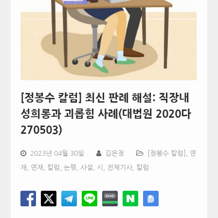
[정봉수 칼럼] 최신 판례 해설: 직장내
성희롱과 괴롭힘 사례(대법원 2020다
270503)
2023년 04월 30일
김은정
[정봉수 칼럼]
,
연
재
,
연재, 칼럼, 논평, 사설, 시
,
전체기사
,
칼럼