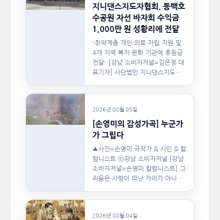
지니댄스지도자협회, 동백호
수공원 자선 바자회 수익금
1,000만 원 성황리에 전달
-취약계층 개인 의료·자립 지원 및
4개 지역 복지·문화 기관에 후원금
전달- [강남 소비자저널=김은정 대
표기자] 사단법인 지니댄스지도자
협회(이하 지니댄스지도자협회)가
지난…
2026년 08월 05일
[손영미의 감성가곡] 누군가
가 그립다
▲사진=손영미 극작가 & 시인 & 칼
럼니스트 ⓒ강남 소비자저널 [강남
소비자저널=손영미 칼럼니스트] 그
리움은 사랑이 떠난 자리가 아니라,
사랑이 머물렀던…
2026년 08월 04일