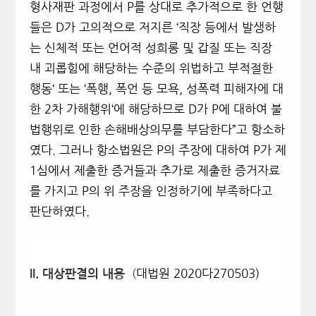
형사재판 과정에서 P를 상대로 추가적으로 한 언행
들은 D가 고의적으로 저지른
‘
직장 등에서 발생하
는 신체적 또는 언어적 성희롱
및 갑질 또는 직장
내 괴롭힘에 해당하는 수준의 위법하고 부적절한
행동
‘
또는
‘
폭행
,
폭언 등 모욕
,
성폭력 피해자에 대
한
2
차 가해행위
‘
에 해당하므로 D가 P에 대하여 불
법행위로 인한 손해배상의무를 부담한다”고 항소하
였다. 그러나 항소법원은 P의 주장에 대하여 P가 제
1
심에서 제출한 증거들과 추가로 제출한 증거자료
를 가지고 P의 위 주장을 인정하기에 부족하다고
판단하였다.
(
대법원 2020다270503)
II.
대상판결의 내용