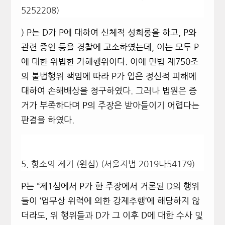
5252208)
) P
는
D
가 P에 대하여 신체적 성희롱을 하고, P와
관련 증인 등을 경찰에 고소하였는데, 이는 모두 P
에 대한 위법한 가해행위이다. 이에 민법 제
750
조
의 불법행위 책임에 따라 P가 입은 정신적 피해에
대하여 손해배상을 청구하였다. 그러나 법원은 증
거가 부족하다며 P의 주장은 받아들이기 어렵다
는
판결을 하였다.
5. 항소의 제기 (원심) (서울지법 2019나54179)
P
는 “제
1
심에서 P가 한 주장에서 거론된 D의 행위
들이
‘
업무상 위력에 의한 강제추행
‘
에 해당하지 않
더라도
,
위 행위들과 D가 그 이후 D에 대한 수사 및