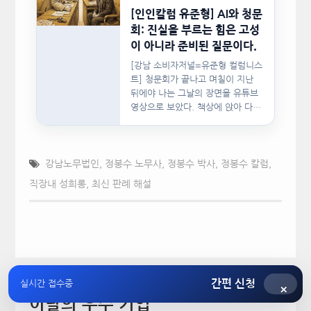
[인인칼럼 유준형] AI와 청문
회: 진실을 부르는 힘은 고성
이 아니라 준비된 질문이다.
[강남 소비자저널=유준형 컬럼니스
트] 청문회가 끝나고 며칠이 지난
뒤에야 나는 그날의 장면을 유튜브
영상으로 보았다. 책상에 앉아 다른
문서를…
강남노무법인
,
정봉수 노무사
,
정봉수 박사
,
정봉수 칼럼
,
직장내 성희롱
,
최신 판례 해설
간편 신청
실시간 접수중
×
이달의 우수 기업