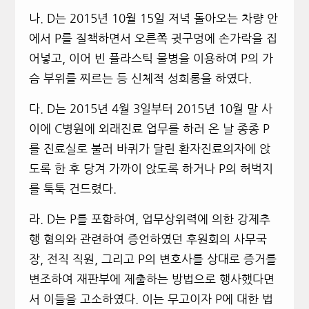
나
.
D
는
2015
년 10월 15일
저녁 돌아오는 차량 안
에서 P를 질책하면서 오른쪽 귓구멍에 손가락을 집
어넣고
,
이어 빈 플라스틱 물병을 이용하여 P의 가
슴 부위를 찌르는 등 신체적 성희롱을 하였다
.
다
.
D
는
2015
년 4월 3일
부터
2015
년 10월
말 사
이에
C
병원에 외래진료 업무를 하러 온 날 종종 P
를 진료실로 불러 바퀴가 달린 환자진료의자에 앉
도록 한 후 당겨 가까이 앉도록 하거나 P의 허벅지
를 툭툭 건드렸다
.
라
.
D
는 P를 포함하여
,
업무상위력에 의한 강제추
행 혐의와 관련하여 증언하였던 후원회의 사무국
장, 전직 직원, 그리고 P의 변호사를 상대로 증거를
변조하여 재판부에 제출하는 방법으로 행사했다면
서 이들을 고소하였다
.
이는 무고이자 P에 대한 법