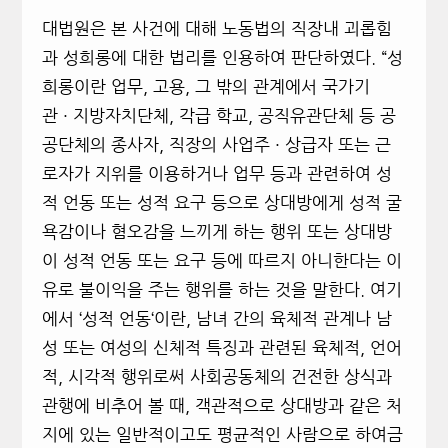
대법원은 본 사건에 대해 노동법의 직장내 괴롭힘
과 성희롱에 대한 법리를 인용하여 판단하였다. “
성
희롱이란 업무
,
고용
,
그 밖의 관계에서 국가기
관
·
지방자치단체
,
각급 학교
,
공직유관단체 등 공
공단체의 종사자
,
직장의 사업주
·
상급자 또는 근
로자가 지위를 이용하거나 업무 등과 관련하여 성
적 언동 또는 성적 요구 등으로 상대방에게 성적 굴
욕감이나 혐오감을 느끼게 하는 행위 또는 상대방
이 성적 언동 또는 요구 등에 따르지 아니한다는 이
유로 불이익을 주는 행위를 하는 것을 말한다
.
여기
에서
‘
성적 언동
‘
이란
,
남녀 간의 육체적 관계나 남
성 또는 여성의 신체적 특징과 관련된 육체적
,
언어
적
,
시각적 행위로써 사회공동체의 건전한 상식과
관행에 비추어 볼 때
,
객관적으로 상대방과 같은 처
지에 있는 일반적이고도 평균적인 사람으로 하여금