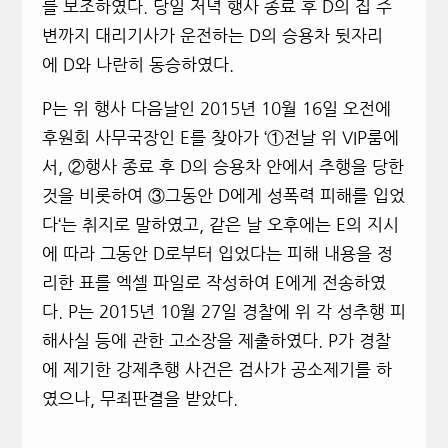
를 보조하였다.
당일 저녁 행사 종료 후 D의 집 주
변까지 대리기사가 운전하는 D의 승용차 뒷자리
에 D와 나란히 동승하였다
.
P
는 위 행사 다음날인
2015
년 10월 16일
오전에
후원회 사무국장인
E
를 찾아가
‘
①
전날 위
VIP
룸에
서, ②행사 종료 후 D의 승용차 안에서 추행을 당한
것을 비롯하여 ③그동안 D에게 성폭력 피해를 입었
다
‘
는 취지로 말하였고
,
같은 날 오후에는
E
의 지시
에 따라 그동안 D로부터 입었다는 피해 내용을 정
리한 표를 엑셀 파일로 작성하여
E
에게 전송하였
다.
P
는 2015년 10월 27일
경찰에 위 각 성추행 피
해사실 등에 관한 고소장을 제출하였다
. P
가 경찰
에 제기한 강제추행 사건은 검사가 공소제기를 하
였으나, 무죄판결을 받았다.