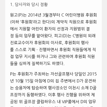
1. 당사자와 당시 정황
원고
(
P)
는
2014
년
3
월
경부터
C
어린이병원
후원회
(
이하
‘
후원회
‘
라고
한다
)
의
계약직
직원으로
후원회
에서
지원할
어린이
환자의
선정과
지원범위
결
정
등의
업무를
맡아왔다
.
피고
(D
)
는
C
병원의
외래
진료교수이자
후원회의
이사로
,
후원회의
행사
를
스스로
기획
·
진행하면서
후원회
직원들에게
직
접
업무
지시를
하거나
그와
관련하여
후원회
직원
들을
심하게
질책하기도
하였다
.
P
는 후원회가 주최하는 자선골프행사 당일인
2015
년 10월 15일
아침에 D의 집 주변에서 D가 운전하
는 승용차에 탑승하여 행사장소인
이천시 소재
D골
프장까지 동행하였다.
이후 행사 진행을 위하여 제
공된 위 골프장 클럽하우스 내
VIP
룸에서 D의 업무