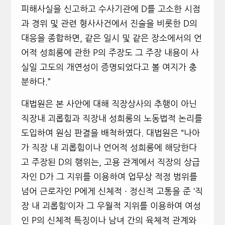
피해사실을 신고하고 수사기관에 D를 고소한 시점
과 경위 및 관련 형사사건에서 진술을 비롯한 D의
대응을 종합하면
,
같은 일시
및 같은
장소에서의 언
어적 성희롱에 관한 P의 주장도 그 주장 내용이 사
실일 고도의 개연성이 증명되었다고 볼 여지가 충
분하다
.”
대법원은 본 사안에 대해 직장상사의 추행이 아닌
직장내 괴롭힘과 직장내 성희롱의 노동법적 논리를
도입하여 원심 판결을 배척하였다. 대법원은 “나아
가 직장 내 괴롭힘이나 언어적 성희롱에 해당한다
고 주장된 D의 행위는
,
고용 관계에서 직장의 상급
자인 D가 그 지위를 이용하여 업무상 적정 범위를
넘어 근로자인 P에게 신체적
·
정신적 고통을 준
‘
직
장 내 괴롭힘
‘
이자 그 우월적 지위를 이용하여 여성
인 P의 신체적 특징이나 남녀 간의 육체적 관계와