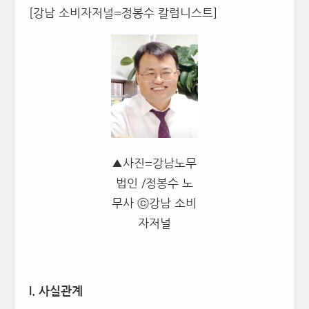
[강남 소비자저널=정봉수 칼럼니스트]
▲사진=강남노무
법인 /정봉수 노
무사 ⓒ강남 소비
자저널
I.
사실관계