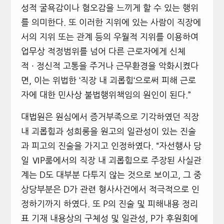
성적 굴욕감이나 혐오감을 느끼게 할 수 있는 행위
를 의미한다
.
또 이러한 지위에 있는 사람이 직장에
서의 지위 또는 관계 등의 우월적 지위를 이용하여
업무상 적정범위를 넘어 다른 근로자에게 신체
적
·
정신적 고통을 주거나 근무환경을 악화시켰다
면
,
이는 위법한
‘
직장 내 괴롭힘
‘
으로써 피해 근로
자에 대한 민사상 불법행위책임의 원인이 된다
.”
대법원은 원심에서 증거부족으로 기각하였던 직장
내 괴롭힘과 성희롱을 원고의 일관성이 있는 진술
과 피고의 진술을 가지고 인정하였다. “자선행사 당
일 Ⅵ
P
룸에서의 직장 내 괴롭힘으로 주장된 사실관
계는 D도 대부분 다투지 않는 것으로 보이고
,
그 중
상당부분은 D가 관련 형사사건에서 적극적으로 인
정하기까지 하였다
.
또 P의 진술 및 피해내용 정리
표 기재 내용상의 구체성 및 일관성
,
P
가 후원회에