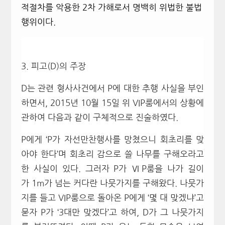
적절차를 악용한
2
차 가해로서 명백히 위법한 불법
행위이다
.
3. 피고(D)의 주장
D는 관련 형사사건에서 P에 대한 추행 사실을 부인
하면서, 2015년 10월 15일 위 VIP룸에서의 상황에
관하여 다음과 같이 구체적으로 진술하였다.
P에게 ‘P가 자선만찬행사를 망쳤으니 회초리를 맞
아야 한다’며 회초리 감으로 쓸 나무를 구해오라고
한 사실이 있다. 그러자 P가 ⅥP룸을 나가 길이
가 1m가 넘는 커다란 나뭇가지를 구해왔다. 나뭇가
지를 들고 VIP룸으로 돌아온 P에게 ‘몇 대 맞겠냐’고
묻자 P가 ‘3대만 맞겠다’고 하여, D가 그 나뭇가지