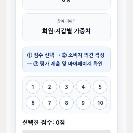
참여 리워드
회원·지갑별 가중치
① 점수 선택 → ② 소비자 의견 작성
→ ③ 평가 제출 및 마이페이지 확인
1
2
3
4
5
6
7
8
9
10
선택한 점수: 0점