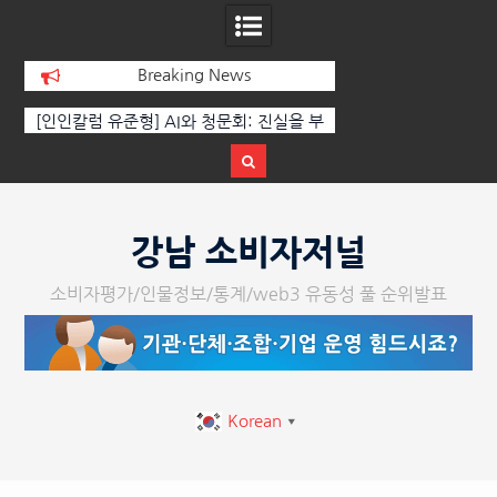
Breaking News
 부
‘K-AI 아트 거장’ 장인보 감독, Ai 기술에
한국·브라질 슈퍼콘서
이
체온을 더하다, ‘2026 제2회 애니멀 아트
페스티벌’ 성황리에 막 내려
Skip
to
강남 소비자저널
content
소비자평가/인물정보/통계/web3 유동성 풀 순위발표
Korean
▼