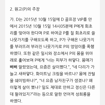
2.
원고(P)의 주장
가
.
D
는
2015
년 10월 15일에 D
골프장
VIP
룸 안
에서
2015
년 10월 15일 14시05분에
P
에게 회초
리를 맞아야 한다며 P로 하여금 P를 칠 회초리로 쓸
나뭇가지를 구해오도록 하고
,
P
가 구해온 나뭇가지
를 부러뜨려 부러진 나뭇가지로 P의 엉덩이를 폭행
하였다.
또한 같은 일시
와
장소에서 P의 몸을 위아
래로 훑어보며 P에게
“
너는 피부가 하얗다
.
몸매가
빼빼 말랐었는데
,
요즘은 살이쪘다
.”, “
네 다리가 가
늘고 새하얗다
.
화이트닝 크림을 바르냐
?
몸에 잔털
을 쉐이빙하냐
?”, “
너 요즘 남자친구가 생겼냐
?
왜
이렇게 살이 쪘냐
?
일도 제대로 안하고 정신은 다른
데 팔려있지
?”
라는 등으로 말한 언어적 성희롱
을
하였다.