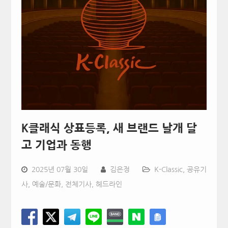
K클래식 상표등록, 새 브랜드 날개 달
고 기업과 동행
2025년 07월 30일
김은정
K-Classic
,
공유기
사
,
예술/문화
,
전체기사
,
헤드라인