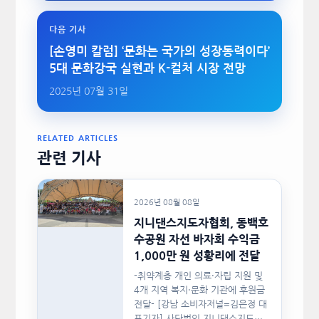
다음 기사
[손영미 칼럼] ‘문화는 국가의 성장동력이다’
5대 문화강국 실현과 K-컬처 시장 전망
2025년 07월 31일
RELATED ARTICLES
관련 기사
2026년 08월 08일
지니댄스지도자협회, 동백호
수공원 자선 바자회 수익금
1,000만 원 성황리에 전달
-취약계층 개인 의료·자립 지원 및
4개 지역 복지·문화 기관에 후원금
전달- [강남 소비자저널=김은정 대
표기자] 사단법인 지니댄스지도자