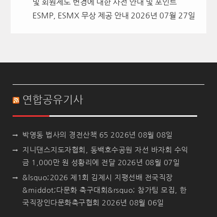
및 회원제도 변경에 대한 사전 안내 및 포인트
ESMP, ESMX 무상 제공 안내
2026년 07월 27일
연합공유기사
박영동 법사의 경전산책 65
2026년 08월 08일
지니댄스지도자협회, 동백호수공원 자선 바자회 수익
금 1,000만 원 성황리에 전달
2026년 08월 07일
&lsquo;2026 제1회 김제시 지평선배 전국직장
&middot;다문화 축구대회&rsquo; 참가팀 모집, 한
국직장인다문화축구협회
2026년 08월 06일