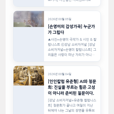
협회(이하 지니댄스지도자협회)가
지난…
2026년 08월 05일
[손영미의 감성가곡] 누군가
가 그립다
▲사진=손영미 극작가 & 시인 & 칼
럼니스트 ⓒ강남 소비자저널 [강남
소비자저널=손영미 칼럼니스트] 그
리움은 사랑이 떠난 자리가 아니라,
사랑이 머물렀던…
2026년 08월 04일
[인인칼럼 유준형] AI와 청문
회: 진실을 부르는 힘은 고성
이 아니라 준비된 질문이다.
[강남 소비자저널=유준형 컬럼니스
트] 청문회가 끝나고 며칠이 지난
뒤에야 나는 그날의 장면을 유튜브