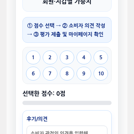
회원·지갑별 가중치
① 점수 선택 → ② 소비자 의견 작성
→ ③ 평가 제출 및 마이페이지 확인
1
2
3
4
5
6
7
8
9
10
선택한 점수: 0점
후기/의견