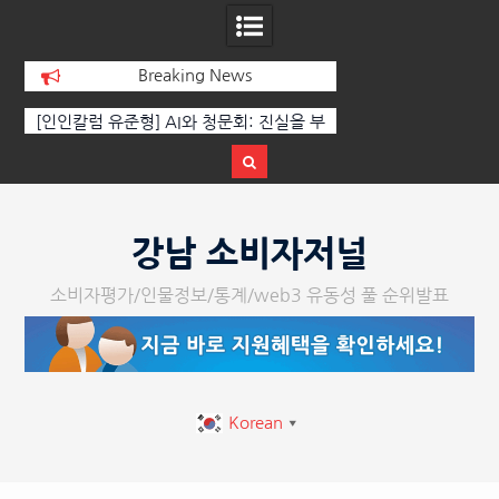
Breaking News
I와 청문회: 진실을 부
‘K-AI 아트 거장’ 장인보 감독, Ai 기술에
한
아니라 준비된 질문이
체온을 더하다, ‘2026 제2회 애니멀 아트
다.
페스티벌’ 성황리에 막 내려
Skip
to
강남 소비자저널
content
소비자평가/인물정보/통계/web3 유동성 풀 순위발표
Korean
▼