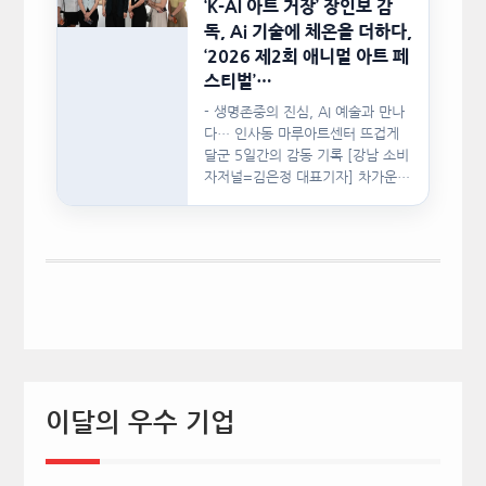
‘K-AI 아트 거장’ 장인보 감
독, Ai 기술에 체온을 더하다,
‘2026 제2회 애니멀 아트 페
스티벌’…
- 생명존중의 진심, AI 예술과 만나
다… 인사동 마루아트센터 뜨겁게
달군 5일간의 감동 기록 [강남 소비
자저널=김은정 대표기자] 차가운
인공지능(AI)…
이달의 우수 기업