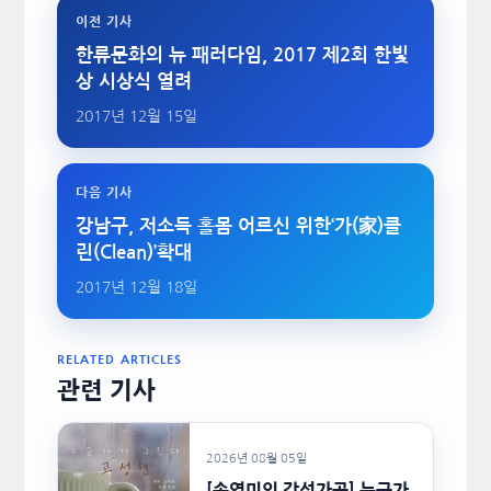
이전 기사
한류문화의 뉴 패러다임, 2017 제2회 한빛
상 시상식 열려
2017년 12월 15일
다음 기사
강남구, 저소득 홀몸 어르신 위한‘가(家)클
린(Clean)’확대
2017년 12월 18일
RELATED ARTICLES
관련 기사
2026년 08월 05일
[손영미의 감성가곡] 누군가