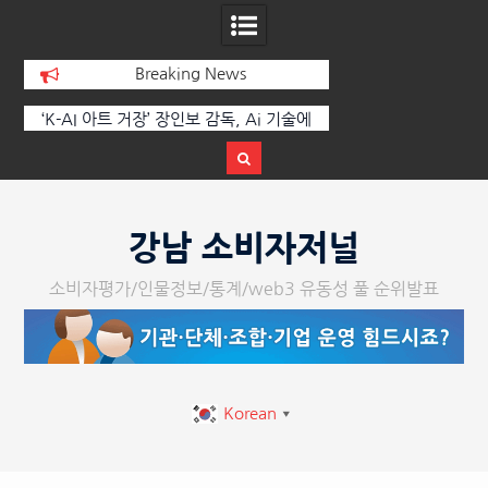
Breaking News
I 아트 거장’ 장인보 감독, Ai 기술에
한국·브라질 슈퍼콘서트 올해 열
더하다, ‘2026 제2회 애니멀 아트
페스티벌’ 성황리에 막 내려
Skip
to
강남 소비자저널
content
소비자평가/인물정보/통계/web3 유동성 풀 순위발표
Korean
▼