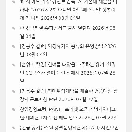
‘K-AI 아트 거장’ 장인보 감독, Ai 기술에 체온을 더
하다, ‘2026 제2회 애니멀 아트 페스티벌’ 성황리
에 막 내려
2026년 08월 04일
한국·브라질 슈퍼콘서트 올해 열린다
2026년 08
월 04일
[정봉수 칼럼] 약정휴가의 종류와 운영방법
2026
년 08월 04일
[손영미 칼럼] 한여름 태양을 마주하는 용기, 웰링
턴 CC코스가 열어준 길 위에서
2026년 07월 28
일
[정봉수 칼럼] 판매위탁계약을 체결한 명품매장 점
장의 근로자성 판단
2026년 07월 27일
창업경영포럼, PANEL 프리셋 오픈 기념지역대표
단·대의원 1차 우선 혜택 안내
2026년 07월 27일
【긴급 공지】 ESM 총괄운영위원회(DAO) 사전모임