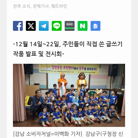
전국 소식
,
전체기사
,
헤드라인
-12
월
14
일
~22
일
,
주민들이 직접 쓴 글쓰기
작품 발표 및 전시회
–
[강남 소비자저널=이백화 기자] 강남구(구청장 신