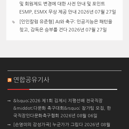
및 회원제도 변경에 대한 사전 안내 및 포인트
ESMP, ESMX 무상 제공 안내
2026년 07월 27일
[인인칼럼 유준형] AI와 축구: 인공지능은 패턴을
찾고, 감독은 승부를 건다
2026년 07월 27일
연합공유기사
&lsquo;2026 제1회 김제시 지평선배 전국직장
&middot;다문화 축구대회&rsquo; 참가팀 모집, 한
국직장인다문화축구협회
2026년 08월 06일
[손영미의 감성가곡] 누군가가 그립다
2026년 08월