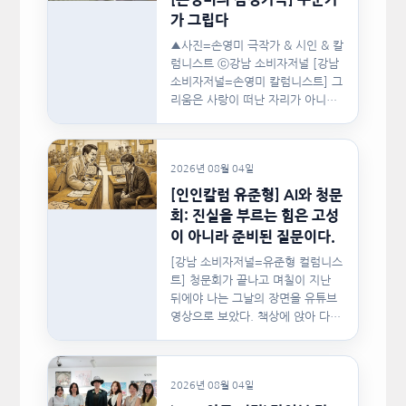
가 그립다
▲사진=손영미 극작가 & 시인 & 칼
럼니스트 ⓒ강남 소비자저널 [강남
소비자저널=손영미 칼럼니스트] 그
리움은 사랑이 떠난 자리가 아니라,
사랑이 머물렀던…
2026년 08월 04일
[인인칼럼 유준형] AI와 청문
회: 진실을 부르는 힘은 고성
이 아니라 준비된 질문이다.
[강남 소비자저널=유준형 컬럼니스
트] 청문회가 끝나고 며칠이 지난
뒤에야 나는 그날의 장면을 유튜브
영상으로 보았다. 책상에 앉아 다른
문서를…
2026년 08월 04일