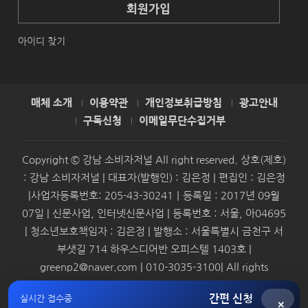
회원가입
아이디 찾기
매체 소개
이용약관
개인정보취급방침
광고안내
구독신청
이메일무단수집거부
Copyright © 강남 소비자저널 All right reserved. 상호(제호)
: 강남 소비자저널 | 대표자(발행인) : 김은정 | 편집인 : 김은정
|사업자등록번호: 205-43-30241｜등록일 : 2017년 09월
07일 | 신문사업, 인터넷신문사업 | 등록번호 : 서울, 아04695
| 청소년보호책임자 : 김은정 | 발행소 : 서울특별시 금천구 서
부샛길 714 하우스디어반 오피스텔 1403호 |
greenp2@naver.com | 010-3035-3100| All rights
reserved.
간편 신청
실시간 접수중
×
Syndication by
SMBAforum & Presscoop