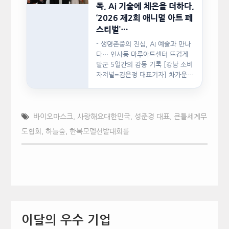
독, Ai 기술에 체온을 더하다,
‘2026 제2회 애니멀 아트 페
스티벌’…
- 생명존중의 진심, AI 예술과 만나
다… 인사동 마루아트센터 뜨겁게
달군 5일간의 감동 기록 [강남 소비
자저널=김은정 대표기자] 차가운
인공지능(AI)…
바이오마스크
,
사랑해요대한민국
,
성준경 대표
,
큰틀세계무
도협회
,
하늘숲
,
한복모델선발대회를
이달의 우수 기업