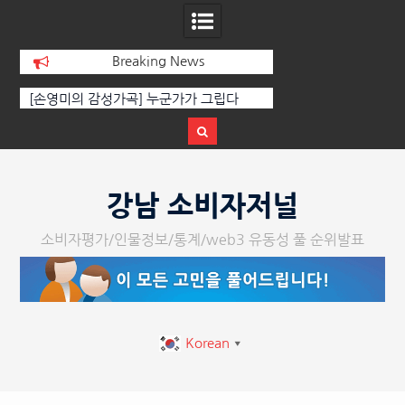
Breaking News
은
[손영미의 감성가곡] 누군가가 그립다
[인인칼럼 유준형] AI
르는 힘은 고성이 아
다
Skip
to
강남 소비자저널
content
소비자평가/인물정보/통계/web3 유동성 풀 순위발표
Korean
▼