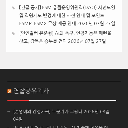
【긴급 공지】 ESM 총괄운영위원회(DAO) 사전모임
및 회원제도 변경에 대한 사전 안내 및 포인트
ESMP, ESMX 무상 제공 안내
2026년 07월 27일
[인인칼럼 유준형] AI와 축구: 인공지능은 패턴을
찾고, 감독은 승부를 건다
2026년 07월 27일
연합공유기사
[손영미의 감성가곡] 누군가가 그립다
2026년 08월
04일
'K-AI 아트 거장' 장인보 감독, Ai 기술에 체온을 더