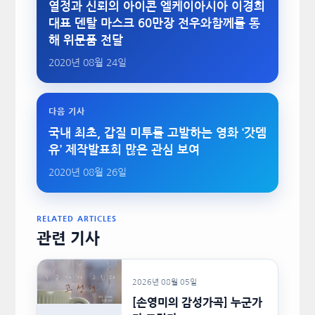
열정과 신뢰의 아이콘 엘케이아시아 이경희
대표 덴탈 마스크 60만장 전우와함께를 통
해 위문품 전달
2020년 08월 24일
다음 기사
국내 최초, 갑질 미투를 고발하는 영화 ‘갓뎀
유’ 제작발표회 많은 관심 보여
2020년 08월 26일
RELATED ARTICLES
관련 기사
2026년 08월 05일
[손영미의 감성가곡] 누군가