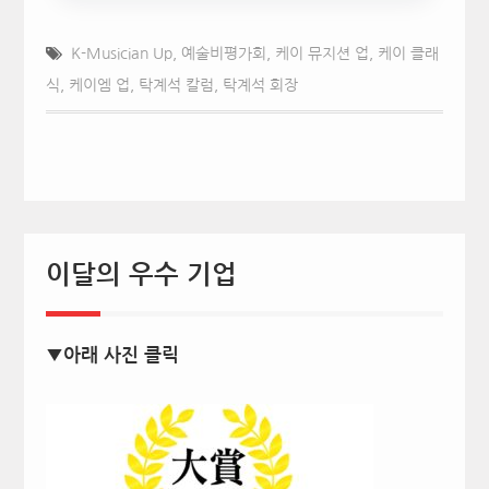
K-Musician Up
,
예술비평가회
,
케이 뮤지션 업
,
케이 클래
식
,
케이엠 업
,
탁계석 칼럼
,
탁계석 회장
이달의 우수 기업
▼아래 사진 클릭