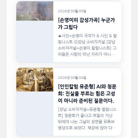
지난…
2026년 08월 05일
[손영미의 감성가곡] 누군가
가 그립다
▲사진=손영미 극작가 & 시인 & 칼
럼니스트 ⓒ강남 소비자저널 [강남
소비자저널=손영미 칼럼니스트] 그
리움은 사랑이 떠난 자리가 아니라,
사랑이 머물렀던…
2026년 08월 04일
[인인칼럼 유준형] AI와 청문
회: 진실을 부르는 힘은 고성
이 아니라 준비된 질문이다.
[강남 소비자저널=유준형 컬럼니스
트] 청문회가 끝나고 며칠이 지난
뒤에야 나는 그날의 장면을 유튜브
영상으로 보았다. 책상에 앉아 다른
문서를…