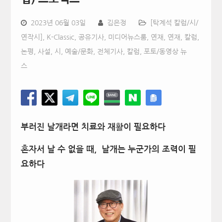
2023년 06월 03일
김은정
[탁계석 칼럼/시/
연작시]
,
K-Classic
,
공유기사
,
미디어뉴스룸
,
연재
,
연재, 칼럼,
논평, 사설, 시
,
예술/문화
,
전체기사
,
칼럼
,
포토/동영상 뉴
스
부러진 날개라면 치료와 재활이 필요하다
혼자서 날 수 없을 때, 날개는 누군가의 조력이 필
요하다