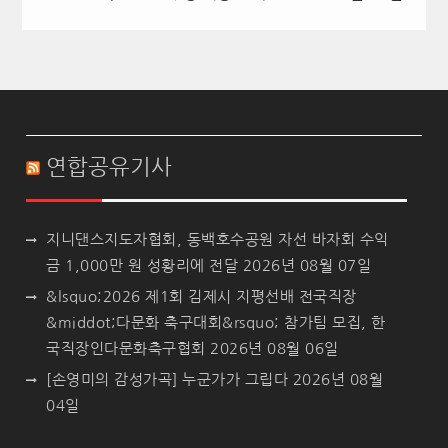
연합공유기사
지니댄스지도자협회, 동백호수공원 자선 바자회 수익
금 1,000만 원 성황리에 전달
2026년 08월 07일
&lsquo;2026 제1회 김제시 지평선배 전국직장
&middot;다문화 축구대회&rsquo; 참가팀 모집, 한
국직장인다문화축구협회
2026년 08월 06일
[손영미의 감성가곡] 누군가가 그립다
2026년 08월
04일