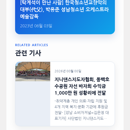
[탁계석이 만난 사람] 한국청소년교향악의
대부(代父), 박용준 성남청소년 오케스트라
예술감독
2023년 06월 03일
RELATED ARTICLES
관련 기사
2026년 08월 08일
지니댄스지도자협회, 동백호
수공원 자선 바자회 수익금
1,000만 원 성황리에 전달
-취약계층 개인 의료·자립 지원 및
4개 지역 복지·문화 기관에 후원금
전달- [강남 소비자저널=김은정 대
표기자] 사단법인 지니댄스지도자
협회(이하 지니댄스지도자협회)가