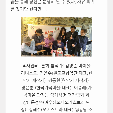
습을 통해 당신은 분명히 날 수 있다. 자유 의지
를 갖기만 한다면….
▲사진=토론회 참석자: 김영준 바이올
리니스트. 전용수(원로교향악단 대표,현
악기 제작가). 김동찬(현악기 제작가).
장은훈 (한국가곡마을 대표). 이종례(가
곡마을 관장). 탁계석(비평가협회 회
장). 문정숙(여수심포니오케스트라 단
장). 강해수(오케스트라 대표) ⓒ강남 소