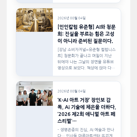
사랑이 머물렀던…
2026년 08월 04일
[인인칼럼 유준형] AI와 청문
회: 진실을 부르는 힘은 고성
이 아니라 준비된 질문이다.
[강남 소비자저널=유준형 컬럼니스
트] 청문회가 끝나고 며칠이 지난
뒤에야 나는 그날의 장면을 유튜브
영상으로 보았다. 책상에 앉아 다른
문서를…
2026년 08월 04일
‘K-AI 아트 거장’ 장인보 감
독, Ai 기술에 체온을 더하다,
‘2026 제2회 애니멀 아트 페
스티벌’…
- 생명존중의 진심, AI 예술과 만나
다… 인사동 마루아트센터 뜨겁게