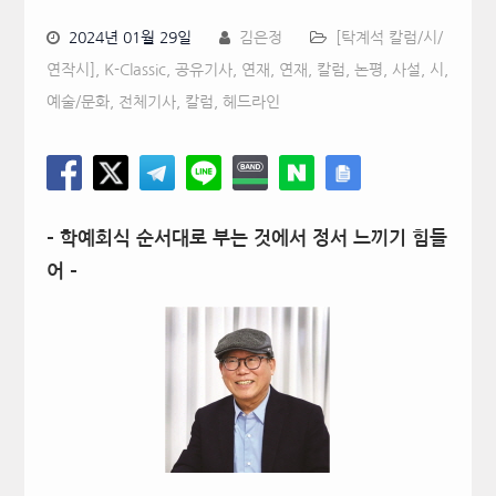
2024년 01월 29일
김은정
[탁계석 칼럼/시/
연작시]
,
K-Classic
,
공유기사
,
연재
,
연재, 칼럼, 논평, 사설, 시
,
예술/문화
,
전체기사
,
칼럼
,
헤드라인
– 학예회식 순서대로 부는 것에서 정서 느끼기 힘들
어 –