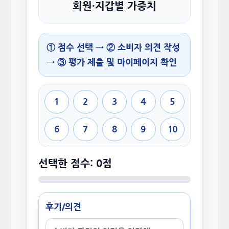
회원·지갑별 가중치
① 점수 선택 → ② 소비자 의견 작성
→ ③ 평가 제출 및 마이페이지 확인
1
2
3
4
5
6
7
8
9
10
선택한 점수: 0점
후기/의견