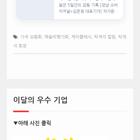
달군 5일간의 감동 기록 [강남 소비
자저널=김은정 대표기자] 차가운
인공지능(AI)…
가곡 상품화
,
예술비평가회
,
케이클래식
,
탁계석 칼럼
,
탁계
석 회장
이달의 우수 기업
▼아래 사진 클릭