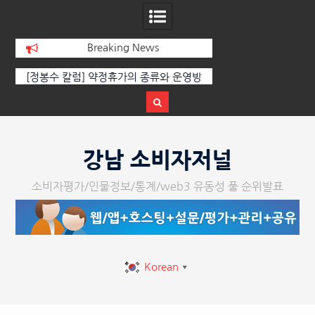
Breaking News
 칼럼] 약정휴가의 종류와 운영방
[손영미 칼럼] 한여름 태양을 마주하
법
기, 웰링턴 CC코스가 열어준 길 
Skip
to
강남 소비자저널
content
소비자평가/인물정보/통계/web3 유동성 풀 순위발표
Korean
▼