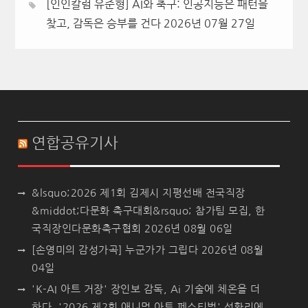
[인인칼럼 유준형] AI와 축구: 인공지능은 패턴을
찾고, 감독은 승부를 건다
2026년 07월 27일
연합공유기사
&lsquo;2026 제1회 김제시 지평선배 전국직장
&middot;다문화 축구대회&rsquo; 참가팀 모집, 한
국직장인다문화축구협회
2026년 08월 06일
[손영미의 감성가곡] 누군가가 그립다
2026년 08월
04일
'K-AI 아트 거장' 장인보 감독, Ai 기술에 체온을 더
하다, '2026 제2회 애니멀 아트 페스티벌' 성황리에