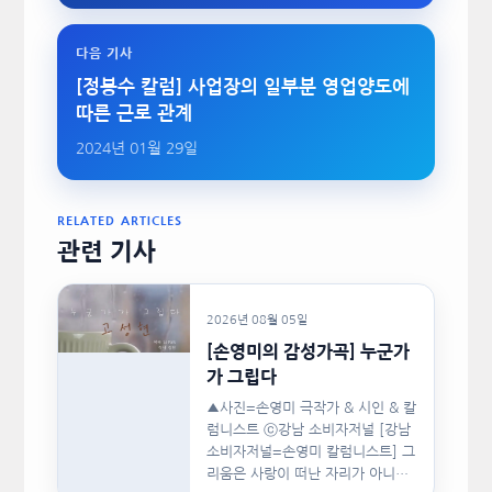
다음 기사
[정봉수 칼럼] 사업장의 일부분 영업양도에
따른 근로 관계
2024년 01월 29일
RELATED ARTICLES
관련 기사
2026년 08월 05일
[손영미의 감성가곡] 누군가
가 그립다
▲사진=손영미 극작가 & 시인 & 칼
럼니스트 ⓒ강남 소비자저널 [강남
소비자저널=손영미 칼럼니스트] 그
리움은 사랑이 떠난 자리가 아니라,