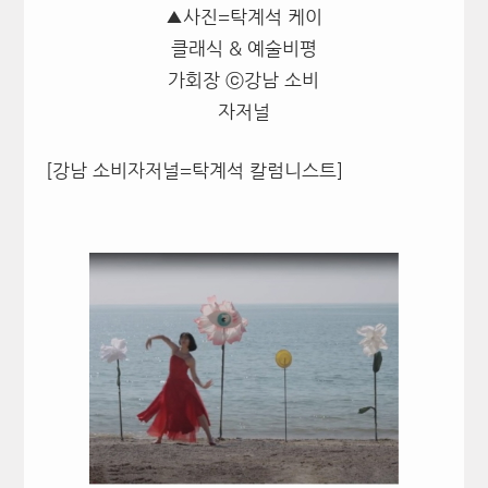
▲사진=탁계석 케이
클래식 & 예술비평
가회장 ⓒ강남 소비
자저널
[강남 소비자저널=탁계석 칼럼니스트]