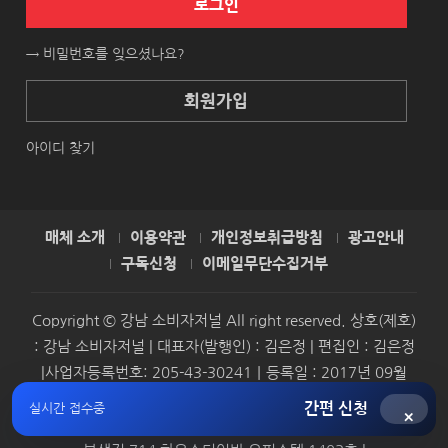
로그인
→ 비밀번호를 잊으셨나요?
회원가입
아이디 찾기
매체 소개
이용약관
개인정보취급방침
광고안내
구독신청
이메일무단수집거부
Copyright © 강남 소비자저널 All right reserved. 상호(제호)
: 강남 소비자저널 | 대표자(발행인) : 김은정 | 편집인 : 김은정
|사업자등록번호: 205-43-30241｜등록일 : 2017년 09월
07일 | 신문사업, 인터넷신문사업 | 등록번호 : 서울, 아04695
간편 신청
실시간 접수중
×
| 청소년보호책임자 : 김은정 | 발행소 : 서울특별시 금천구 서