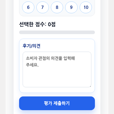
6
7
8
9
10
선택한 점수: 0점
후기/의견
평가 제출하기