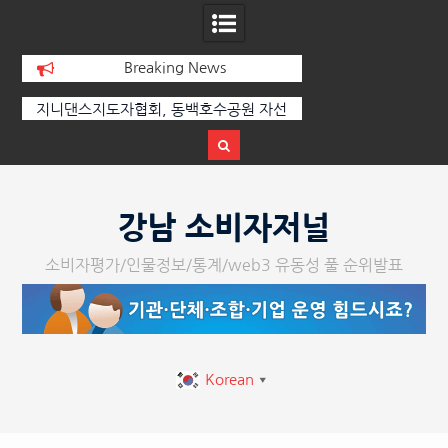
Breaking News
선
[손영미의 감성가곡] 누군가가 그립다
[인인칼럼 유준형] AI
달
르는 힘은 고성이 아
다
Skip
to
강남 소비자저널
content
소비자평가/인물정보/통계/web3 유동성 풀 순위발표
Korean
▼