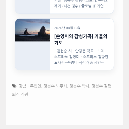
저널=정봉수 칼럼니스트] I. 문제의
제기 (사건 경위) 글로벌 IT 기업의
한국지사장은 2024년…
2026년 08월 10일
[손영미의 감성가곡] 가을의
기도
- 김현승 시 · 안정준 작곡 - 노래 |
소프라노 김영미 · 소프라노 김향란
▲사진=손영미 극작가 & 시인…
강남노무법인
,
정봉수 노무사
,
정봉수 박사
,
정봉수 칼럼
,
퇴직 직원