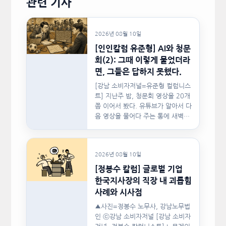
관련 기사
2026년 08월 10일
[인인칼럼 유준형] AI와 청문
회(2): 그때 이렇게 물었더라
면, 그들은 답하지 못했다.
[강남 소비자저널=유준형 컬럼니스
트] 지난주 밤, 청문회 영상을 20개
쯤 이어서 봤다. 유튜브가 알아서 다
음 영상을 물어다 주는 통에 새벽…
2026년 08월 10일
[정봉수 칼럼] 글로벌 기업
한국지사장의 직장 내 괴롭힘
사례와 시사점
▲사진=정봉수 노무사, 강남노무법
인 ⓒ강남 소비자저널 [강남 소비자