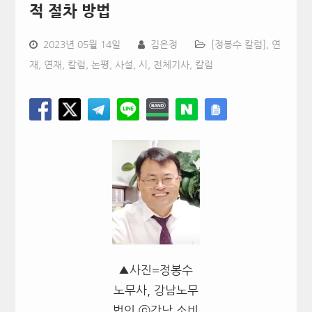
적 절차 방법
2023년 05월 14일
김은정
[정봉수 칼럼]
,
연
재
,
연재, 칼럼, 논평, 사설, 시
,
전체기사
,
칼럼
▲사진=정봉수
노무사, 강남노무
법인 ⓒ강남 소비