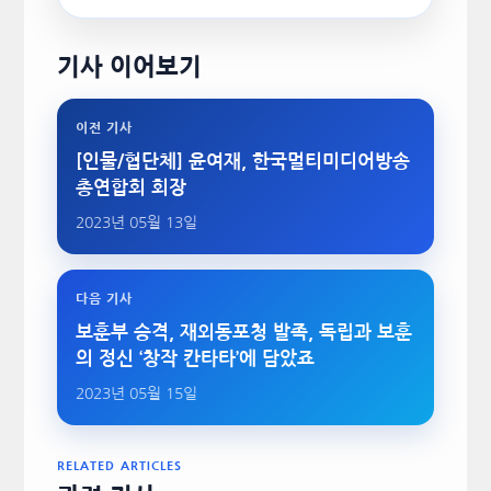
기사 이어보기
이전 기사
[인물/협단체] 윤여재, 한국멀티미디어방송
총연합회 회장
2023년 05월 13일
다음 기사
보훈부 승격, 재외동포청 발족, 독립과 보훈
의 정신 ‘창작 칸타타’에 담았죠
2023년 05월 15일
RELATED ARTICLES