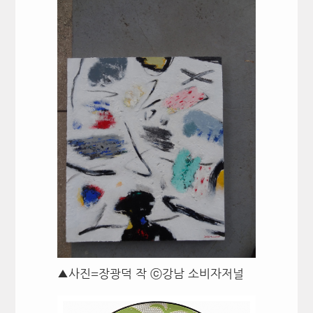
▲사진=장광덕 작 ⓒ강남 소비자저널