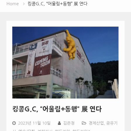
Home
킹콩G.C, “어울림+동행” 展 연다
킹콩G.C, “어울림+동행” 展 연다
2023년 11월 10일
김은정
경제산업
,
공유기