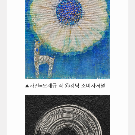
▲사진=오재규 작 ⓒ강남 소비자저널