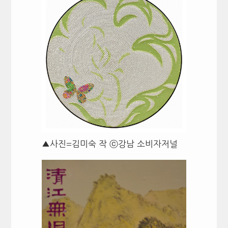
▲사진=김미숙 작 ⓒ강남 소비자저널