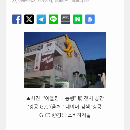
사
,
예술/문화
,
전체기사
,
헤드라인
,
헤드라인2
▲사진=“어울림 + 동행” 展 전시 공간
‘킹콩 G.C'(출처 : 네이버 검색 ‘킹콩
G.C’) ⓒ강남 소비자저널