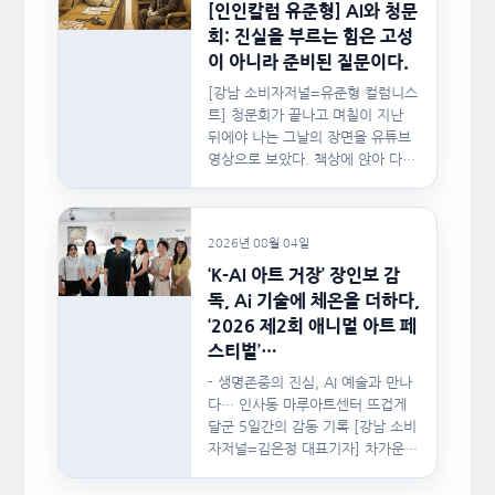
[인인칼럼 유준형] AI와 청문
회: 진실을 부르는 힘은 고성
이 아니라 준비된 질문이다.
[강남 소비자저널=유준형 컬럼니스
트] 청문회가 끝나고 며칠이 지난
뒤에야 나는 그날의 장면을 유튜브
영상으로 보았다. 책상에 앉아 다른
문서를…
2026년 08월 04일
‘K-AI 아트 거장’ 장인보 감
독, Ai 기술에 체온을 더하다,
‘2026 제2회 애니멀 아트 페
스티벌’…
- 생명존중의 진심, AI 예술과 만나
다… 인사동 마루아트센터 뜨겁게
달군 5일간의 감동 기록 [강남 소비
자저널=김은정 대표기자] 차가운
인공지능(AI)…