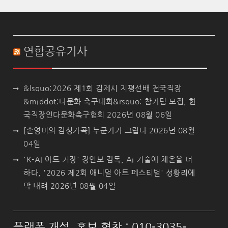
연합공유기사
&lsquo;2026 제1회 김제시 지평선배 전국직장
&middot;다문화 축구대회&rsquo; 참가팀 모집, 한
국직장인다문화축구협회
2026년 08월 06일
[손영미의 감성가곡] 누군가가 그립다
2026년 08월
04일
'K-AI 아트 거장' 장인보 감독, Ai 기술에 체온을 더
하다, '2026 제2회 애니멀 아트 페스티벌' 성황리에
막 내려
2026년 08월 04일
플랫폼 개설, 홍보 협찬 : 010-3035-