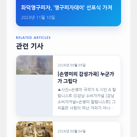
화덕영구피자, ‘영구피자데이’ 선포식 가져
2023년 11월 10일
RELATED ARTICLES
관련 기사
2026년 08월 05일
[손영미의 감성가곡] 누군가
가 그립다
▲사진=손영미 극작가 & 시인 & 칼
럼니스트 ⓒ강남 소비자저널 [강남
소비자저널=손영미 칼럼니스트] 그
리움은 사랑이 떠난 자리가 아니라,
사랑이 머물렀던…
2026년 08월 04일