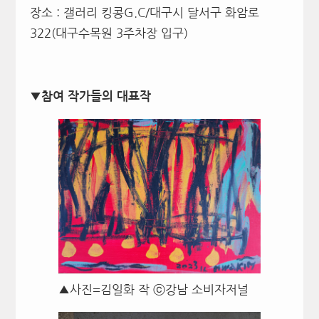
장소 : 갤러리 킹콩G.C/대구시 달서구 화암로
322(대구수목원 3주차장 입구)
▼참여 작가들의 대표작
▲사진=김일화 작 ⓒ강남 소비자저널