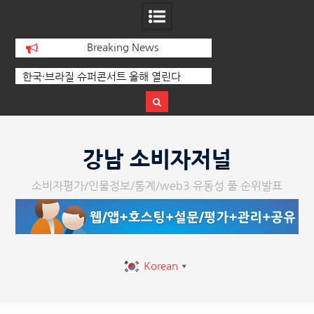
Breaking News
퍼콘서트 올해 열린다
[정봉수 칼럼] 약정휴가의 종류와 운영방
법
Skip
to
강남 소비자저널
content
소비자평가/인물정보/통계/web3 유동성 풀 순위발표
Korean
▼