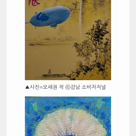
▲사진=오새권 작 ⓒ강남 소비자저널