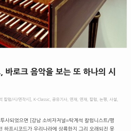
, 바로크 음악을 보는 또 하나의 시
석 칼럼/시/연작시]
,
K-Classic
,
공유기사
,
연재
,
연재, 칼럼, 논평, 사설,
 투사되었으면 [강남 소비자저널=탁계석 칼럼니스트/평
이었던 하프시코드가 우리나라에 상륙한지 그리 오래되진 못