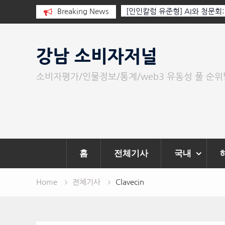
 누군가가 그립다
Breaking News
[인인칼럼 유준형] AI와 청문회
이 아니라 준비된 질문이다.
Skip
to
강남 소비자저널
content
소비자평가/인물정보/통계/web3 유동성 풀 순
홈
전체기사
국내
Home
전체기사
Clavecin