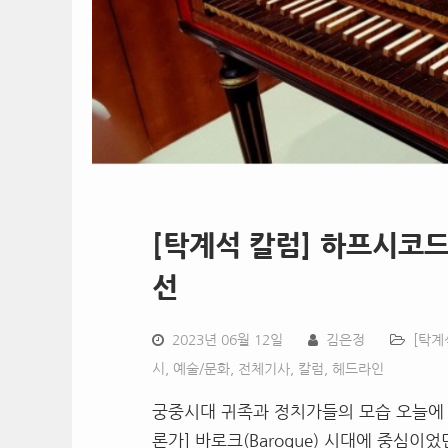
[탁계석 칼럼] 하프시코드
선
2023년 06월 12일
김은정
[탁계
시
,
예술/문화
,
전체기사
,
칼럼
,
헤드라인
궁중시대 귀족과 정치가들의 모습 오늘에
론가] 바로크(Baroque) 시대에 중심