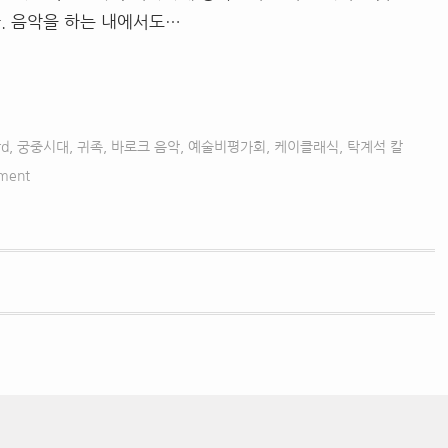
. 음악을 하는 내에서도…
rd
,
궁중시대
,
귀족
,
바로크 음악
,
예술비평가회
,
케이클래식
,
탁계석 칼
ment