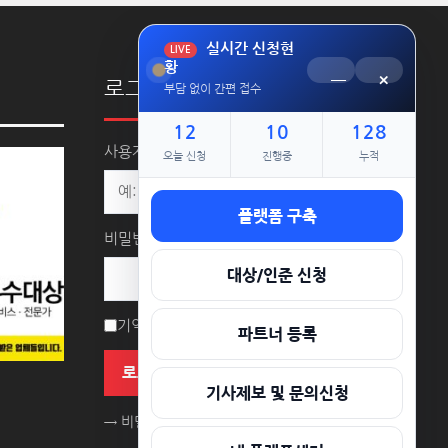
실시간 신청현
LIVE
황
─
×
로그인
부담 없이 간편 접수
12
10
128
사용자명 또는 이메일 주소
오늘 신청
진행중
누적
플랫폼 구축
비밀번호
대상/인준 신청
기억하기
파트너 등록
로그인
기사제보 및 문의신청
→ 비밀번호를 잊으셨나요?