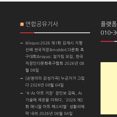
연합공유기사
플랫폼 
010-3
&lsquo;2026 제1회 김제시 지평
선배 전국직장&middot;다문화 축
구대회&rsquo; 참가팀 모집, 한국
직장인다문화축구협회
2026년 08
월 06일
[손영미의 감성가곡] 누군가가 그립
다
2026년 08월 04일
'K-AI 아트 거장' 장인보 감독, Ai
기술에 체온을 더하다, '2026 제2
회 애니멀 아트 페스티벌' 성황리에
막 내려
2026년 08월 04일