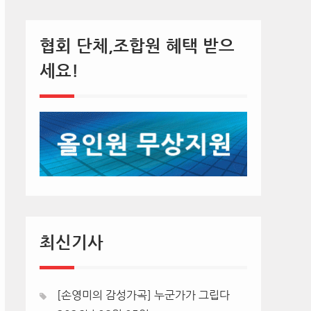
협회 단체,조합원 혜택 받으
세요!
최신기사
[손영미의 감성가곡] 누군가가 그립다