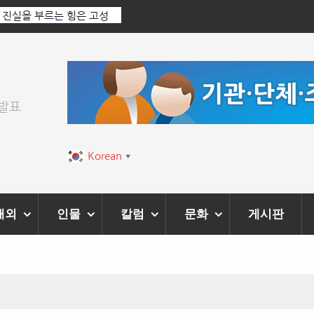
: 진실을 부르는 힘은 고성
‘K-AI 아트 거장’ 장인보 감독, Ai 기술에
‘2026 제2회 애니멀 아트 페스티벌’ 성황
위발표
Korean
▼
해외
인물
칼럼
문화
게시판